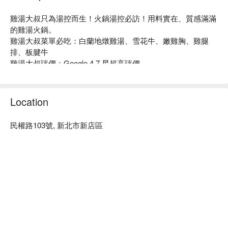
雞湯大叔只為湯控而生！火鍋湯控必訪！用料實在、質感滿滿
的雞湯火鍋。

雞湯大叔菜單必吃：白蘭地燉雞湯、雪花牛、嫩雞胸、雞腿
本季新品：剝皮辣椒蛤蜊雞湯
排、板腱牛

以【台式煲湯】為核心，嚴選在地剝皮辣椒與鮮甜蛤蜊，
雞湯大叔評價：Google 4.7 星超高評價

慢火熬煮出溫潤回甘、微辣不嗆的經典雞湯。
雞湯大叔推薦：用餐前可以先試飲再決定湯頭口味，各式湯頭
再搭配枸杞米酒提香，讓湯頭層次更豐富，暖胃也暖心❤️
皆為長時間熬製而成，味道清爽甘甜。

雞湯大叔訂位、雞湯大叔優惠資訊立刻查看⬇︎
Location
民權路103號, 新北市新店區