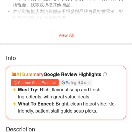
換現金、找零或折換其他贈品。
本活動折抵店內消費部份不得參與品牌會員點數累積，點
數累積以現場付款金額為準。
店內低消為一人 1 鍋，均消為 TWD 400。
View All
-
【台味季】用一桌辦桌，重新認識台灣的味道
從街邊小吃到辦桌經典，從夜市香氣到家常雞湯——
Info
台味，不只是味道，而是一段段被記住的生活片段。
今年，大叔將熟悉的台灣滋味重新詮釋，
AI Summary
Google Review Highlights
以「一桌辦桌」為靈感，集結湯品、主餐、小吃與懷舊甜品，
打造屬於現代的台式風味饗宴。
Chicken Soup Essential
Rating: 4.3 star
Must Try:
Rich, flavorful soup and fresh
ingredients, with great value deals.
What To Expect:
Bright, clean hotpot vibe; kid-
friendly, patient staff guide soup picks.
Description