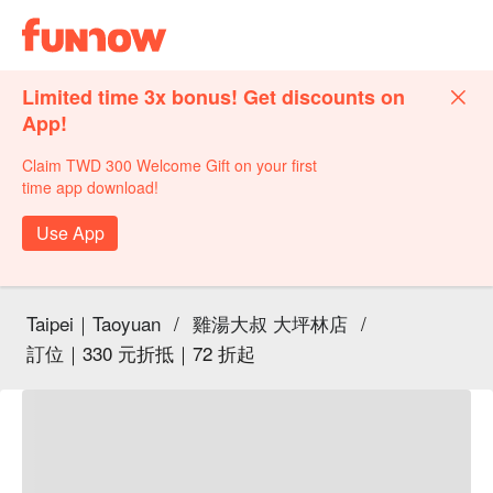
Limited time 3x bonus! Get discounts on
App!
Claim TWD 300 Welcome Gift on your first
time app download!
Use App
Taipei｜Taoyuan
/
雞湯大叔 大坪林店
/
訂位｜330 元折抵｜72 折起