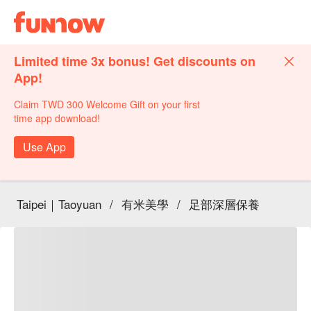
Limited time 3x bonus! Get discounts on
App!
Claim TWD 300 Welcome Gift on your first
time app download!
Use App
Taipei｜Taoyuan
/
有米美學
/
足部深層保養