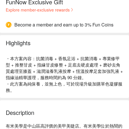
FunNow Exclusive Gift
Explore member-exclusive rewards
Become a member and earn up to 3% Fun Coins
Highlights
・本方案內容：抗菌消毒 + 香氛足浴 + 抗菌消毒 + 專業修甲
型 + 推整甘皮 + 指緣甘皮修整 + 足底去硬皮處理 + 磨砂去角
質處理至膝蓋 + 滋潤滋養乳液按摩 + 恆溫按摩足套加強乳液 +
指緣油精華護理，服務時間約為 90 分鐘。
・此方案為純保養，並無上色，可於現場升級加購單色凝膠服
務。
Description
有米美學是中山區高評價的美甲美睫店。有米美學位於熱鬧的