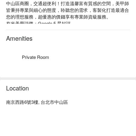
中山區商圈，交通超便利！打造溫馨富有質感的空間，美甲師
皆秉持專業與細心的態度，聆聽您的需求，客製化打造最適合
您的理想服務，超優惠的價錢享有專業師資級服務。

有米美學評價：Google 5 星好評

有米美學服務：我們提供提供了美甲、美睫等服務

有米美學推薦：專業團隊會依照每個人不同的狀態，提供專業
Amenities
且客製化的服務

有米美學預約、米美學價格、有米美學優惠立刻查看 ⬇︎
Private Room
Location
南京西路6號3樓, 台北市中山區