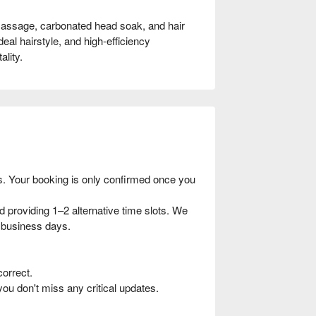
assage, carbonated head soak, and hair
deal hairstyle, and high-efficiency
ality.
s. Your booking is only confirmed once you
providing 1–2 alternative time slots. We
–4 business days.
orrect.
u don't miss any critical updates.