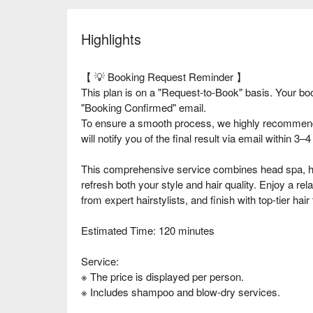
Highlights
【 💡 Booking Request Reminder 】
This plan is on a "Request-to-Book" basis. Your bo
"Booking Confirmed" email.
To ensure a smooth process, we highly recommend 
will notify you of the final result via email within 3
This comprehensive service combines head spa, hai
refresh both your style and hair quality. Enjoy a re
from expert hairstylists, and finish with top-tier hai
Estimated Time: 120 minutes
Service:
※ The price is displayed per person.
※ Includes shampoo and blow-dry services.