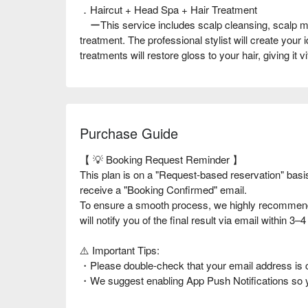
．Haircut + Head Spa + Hair Treatment
ーThis service includes scalp cleansing, scalp m
treatment. The professional stylist will create your i
treatments will restore gloss to your hair, giving it vit
Purchase Guide
【 💡 Booking Request Reminder 】
This plan is on a "Request-based reservation" basi
receive a "Booking Confirmed" email.
To ensure a smooth process, we highly recommend 
will notify you of the final result via email within 3
⚠️ Important Tips:
・Please double-check that your email address is c
・We suggest enabling App Push Notifications so yo