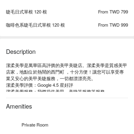
睫毛日式單根 120 根
From TWD 799
咖啡色系睫毛日式單根 120 根
From TWD 999
Description
潔柔美學是萬華區高評價的美甲美睫店。潔柔美學是質感美甲
店家，地點位於熱鬧的西門町 ，十分方便！讓您可以享受專
業又安心的美甲美睫服務，一切都漂漂亮亮。

潔柔美學評價：Google 4.5 星好評

潔柔美學服務：我們提供美甲、美睫等服務等服務

潔柔美學推薦：專業團隊會依照每個人不同的狀態，提供專業
且客製化的服務。著重材料的選用，精心挑選適合台灣氣候的
Amenities
國外大廠原料，小心呵護客人需要。

潔柔美學預約、潔柔美學價格、潔柔美學優惠立刻查看 ⬇︎
Private Room