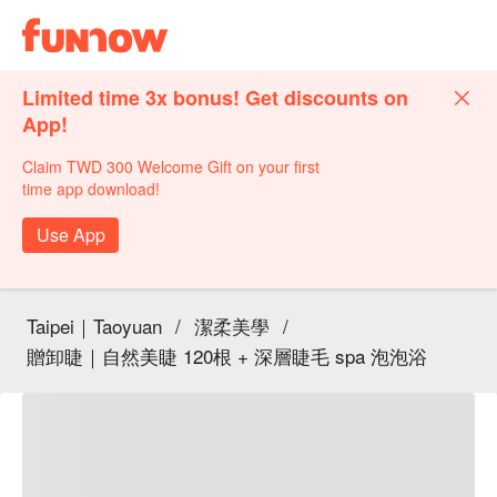
Limited time 3x bonus! Get discounts on
App!
Claim TWD 300 Welcome Gift on your first
time app download!
Use App
Taipei｜Taoyuan
/
潔柔美學
/
贈卸睫｜自然美睫 120根 + 深層睫毛 spa 泡泡浴