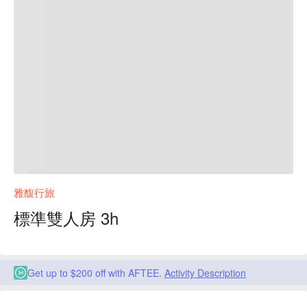
雅馥行旅
標準雙人房 3h
Get up to $200 off with AFTEE.
Activity Description