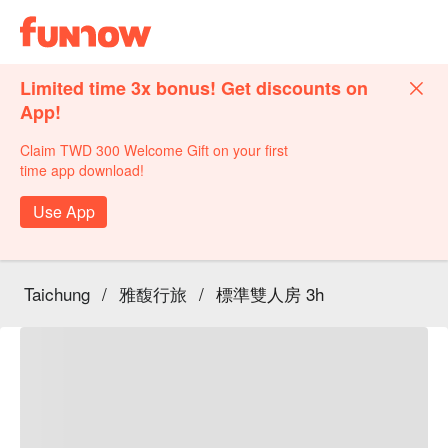
Limited time 3x bonus! Get discounts on
App!
Claim TWD 300 Welcome Gift on your first
time app download!
Use App
Taichung
/
雅馥行旅
/
標準雙人房 3h