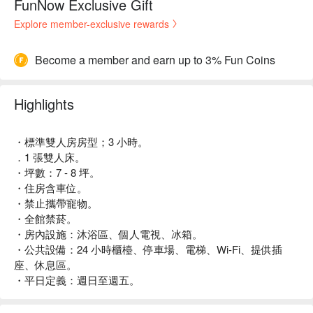
FunNow Exclusive Gift
Explore member-exclusive rewards
Become a member and earn up to 3% Fun Coins
Highlights
・標準雙人房房型；3 小時。
．1 張雙人床。
・坪數：7 - 8 坪。
・住房含車位。
・禁止攜帶寵物。
・全館禁菸。
・房內設施：沐浴區、個人電視、冰箱。
・公共設備：24 小時櫃檯、停車場、電梯、Wi-Fi、提供插
座、休息區。
・平日定義：週日至週五。