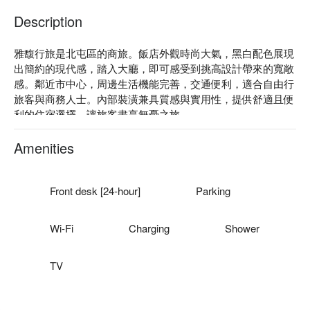
Description
雅馥行旅是北屯區的商旅。飯店外觀時尚大氣，黑白配色展現
出簡約的現代感，踏入大廳，即可感受到挑高設計帶來的寬敞
感。鄰近市中心，周邊生活機能完善，交通便利，適合自由行
旅客與商務人士。內部裝潢兼具質感與實用性，提供舒適且便
利的住宿選擇，讓旅客盡享無憂之旅。

雅馥行旅評價：Google 4.1 星 

雅馥行旅推薦：離台中洲際棒球場約 10 分鐘車程。

Amenities
雅馥行旅優惠、雅馥行旅住宿方案、雅馥行旅休息方案立刻查
看⬇︎
Front desk [24-hour]
Parking
Wi-Fi
Charging
Shower
TV