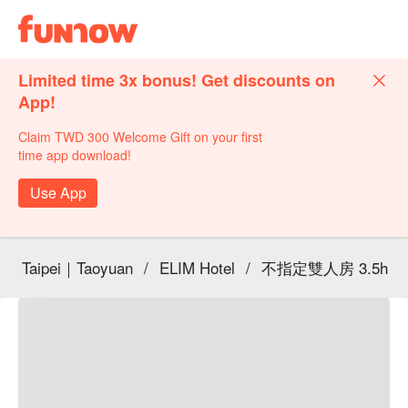
Limited time 3x bonus! Get discounts on
App!
Claim TWD 300 Welcome Gift on your first
time app download!
Use App
Taipei｜Taoyuan
/
ELIM Hotel
/
不指定雙人房 3.5h