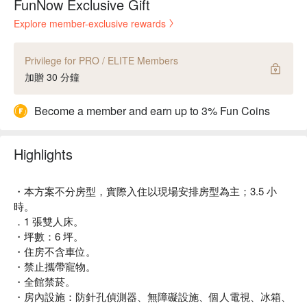
FunNow Exclusive Gift
Explore member-exclusive rewards
Privilege for PRO / ELITE Members
加贈 30 分鐘
Become a member and earn up to 3% Fun Coins
Highlights
・本方案不分房型，實際入住以現場安排房型為主；3.5 小
時。
．1 張雙人床。
・坪數：6 坪。
・住房不含車位。
・禁止攜帶寵物。
・全館禁菸。
・房內設施：防針孔偵測器、無障礙設施、個人電視、冰箱、