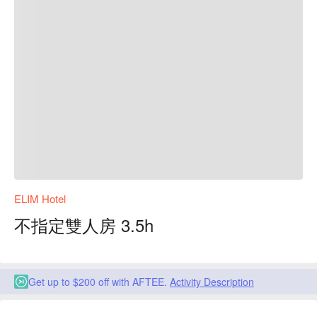
ELIM Hotel
不指定雙人房 3.5h
Get up to $200 off with AFTEE.
Activity Description