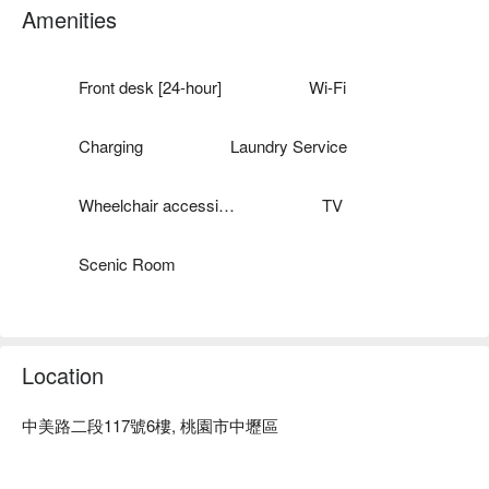
息方案立刻查看⬇︎
Amenities
Front desk [24-hour]
Wi-Fi
Charging
Laundry Service
Wheelchair accessible
TV
Scenic Room
Location
中美路二段117號6樓, 桃園市中壢區