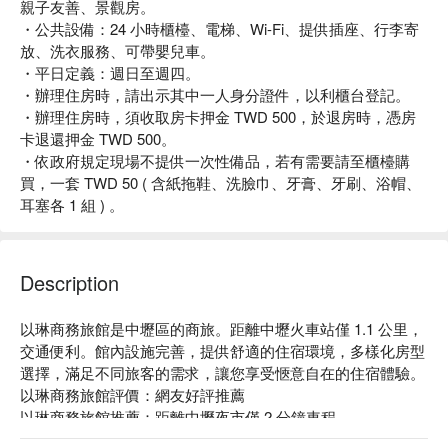
親子友善、景觀房。
・公共設備：24 小時櫃檯、電梯、Wi-Fi、提供插座、行李寄
放、洗衣服務、可帶嬰兒車。
・平日定義：週日至週四。
・辦理住房時，請出示其中一人身分證件，以利櫃台登記。
・辦理住房時，須收取房卡押金 TWD 500，於退房時，憑房
卡退還押金 TWD 500。
・依政府規定現場不提供一次性備品，若有需要請至櫃檯購
買，一套 TWD 50 ( 含紙拖鞋、洗臉巾、牙膏、牙刷、浴帽、
耳塞各 1 組 ) 。
Description
以琳商務旅館是中壢區的商旅。距離中壢火車站僅 1.1 公里，
交通便利。館內設施完善，提供舒適的住宿環境，多樣化房型
選擇，滿足不同旅客的需求，讓您享受愜意自在的住宿體驗。

以琳商務旅館評價：網友好評推薦

以琳商務旅館推薦：距離中壢夜市僅 2 分鐘車程。

以琳商務旅館優惠、以琳商務旅館住宿方案、以琳商務旅館休