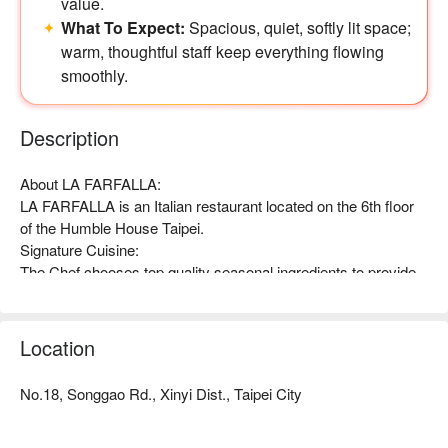
value.
What To Expect:
Spacious, quiet, softly lit space;
透明落地窗營造清新明亮的用餐環境，窗外的空中花園舒適寫
warm, thoughtful staff keep everything flowing
意，細膩搭配各式藝術作品，營造自然品味的空間與寧靜舒適
smoothly.
的氛圍。主廚嚴選當季優質食材，以全新的料理視野結合美學
概念，餐廳酒窖收藏超過三千瓶的美酒佳釀，讓飲食也能成為
人生中最講究及美好的事。
Description
About LA FARFALLA:

LA FARFALLA is an Italian restaurant located on the 6th floor 
of the Humble House Taipei. 

Signature Cuisine: 

The Chef chooses top quality seasonal ingredients to provide 
cuisines with a new perspective in cooking. More than 3,000 
bottles of premium alcohol are available in the cellar will make 
your dining experience an unforgettable one.

Location
Splendid Decoration:

Transparent French windows and a cozy sky garden create a 
No.18, Songgao Rd., Xinyi Dist., Taipei City
lively atmosphere for dining. With the various art pieces, the 
restaurant offers a natural feel and a calm and cozy 
environment.