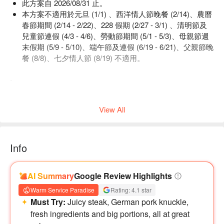
此方案自 2026/08/31 止。
本方案不適用於元旦 (1/1) 、西洋情人節晚餐 (2/14)、農曆
春節期間 (2/14 - 2/22)、228 假期 (2/27 - 3/1) 、清明節及
兒童節連假 (4/3 - 4/6)、勞動節期間 (5/1 - 5/3)、母親節週
末假期 (5/9 - 5/10)、端午節及連假 (6/19 - 6/21)、父親節晚
餐 (8/8)、七夕情人節 (8/19) 不適用。
-
・本方案內容：鮮選沙拉吧雙人券。
View All
・ 適用週一至週日午餐或晚餐時段，雙人於「LA
FARFALLA」義式餐廳一次享用。
・該方案購買一份將保留 2 人位，請依實際人數選擇份數，同
行需消費相同方案，不限成人或兒童，不含酒水費用，不得分
Info
桌使用。
・此方案自 2026/08/31止。
AI Summary
Google Review Highlights
・本方案不適用於元旦(1/1) 、西洋情人節晚餐(2/14)、農曆春
節期間(2/14~2/22)、228假期(2/27~3/1) 、清明節及兒童節連
Warm Service Paradise
Rating: 4.1 star
假(4/3~4/6)、勞動節期間(5/1~5/3)、母親節週末假期
Must Try:
Juicy steak, German pork knuckle,
(5/9~5/10)、端午節及連假(6/19~6/21)、父親節晚餐(8/8)、七
fresh ingredients and big portions, all at great
夕情人節(8/19) 。