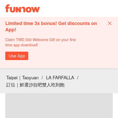
Limited time 3x bonus! Get discounts on
App!
Claim TWD 300 Welcome Gift on your first
time app download!
Use App
Taipei｜Taoyuan
/
LA FARFALLA
/
訂位｜鮮選沙拉吧雙人吃到飽