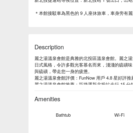
＊本館接駁車為黑色的 9 人座休旅車，車身旁有麗之
Description
麗之湯溫泉會館是典雅的北投區溫泉會館。麗之湯
日式風格，令許多觀光客慕名而來，淺淺的硫磺味
與硫磺，帶走您一身的疲憊。

麗之湯溫泉會館評價：FunNow 用戶 4.8 星好評推薦
麗之湯溫泉會館推薦：距捷運新北投站步行 15 
極富歷史意涵的北投溫泉博物館。館內以簡約典雅
池，並提供 100% 天然白硫磺泉質的美人牛奶
Amenities
己寶貴的時光好好寵愛自己一下。

麗之湯溫泉會館優惠、麗之湯溫泉會館住宿方案、
Bathtub
Wi-Fi