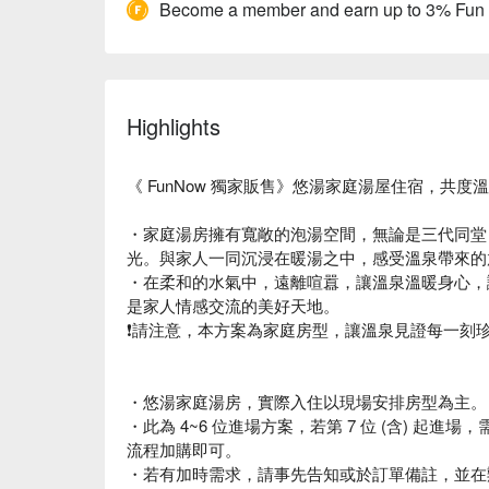
Become a member and earn up to 3% Fun
Highlights
《 FunNow 獨家販售》悠湯家庭湯屋住宿，共度溫
・家庭湯房擁有寬敞的泡湯空間，無論是三代同堂
光。與家人一同沉浸在暖湯之中，感受溫泉帶來的
・在柔和的水氣中，遠離喧囂，讓溫泉溫暖身心，
是家人情感交流的美好天地。
❗️請注意，本方案為家庭房型，讓溫泉見證每一刻
・悠湯家庭湯房，實際入住以現場安排房型為主。
・此為 4~6 位進場方案，若第 7 位 (含) 起進場，
流程加購即可。
・若有加時需求，請事先告知或於訂單備註，並在