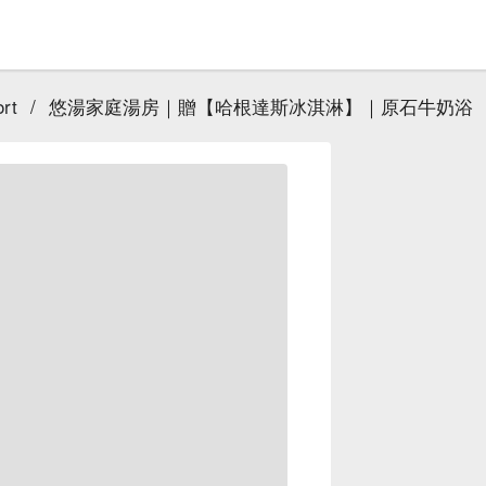
rt
/
悠湯家庭湯房｜贈【哈根達斯冰淇淋】｜原石牛奶浴