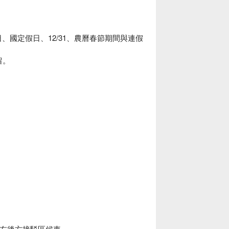
週六、週日、國定假日、12/31、農曆春節期間與連假
留。
站左後方接駁區候車。