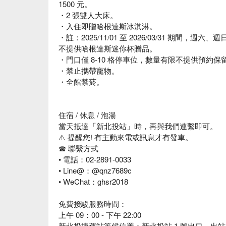
1500 元。
・2 張雙人大床。
・入住即贈哈根達斯冰淇淋。
・註：2025/11/01 至 2026/03/31 期間，
不提供哈根達斯迷你杯贈品。
・門口僅 8-10 格停車位，數量有限不提供預約保
・禁止攜帶寵物。
・全館禁菸。
住宿 / 休息 / 泡湯
當天抵達「新北投站」時，再與我們連繫即可。
⚠️ 提醒您! 有主動來電或訊息才有發車。
☎️ 聯繫方式
• 電話：02-2891-0033
• Line@：@qnz7689c
• WeChat：ghsr2018
免費接駁服務時間：
上午 09：00 - 下午 22:00
新北投捷運站等候位置：新北投站 1 號出口，出