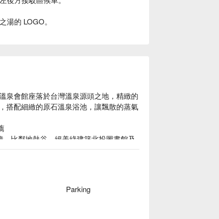
湯的 LOGO。
溫泉會館座落於台灣溫泉源頭之地，精緻的
，搭配細緻的原石溫泉浴池，讓飄散的蒸氣


分鐘，比鄰地熱谷、絕美綠建築北投圖書館及
的日式風格為主體，搭上木造建築和原石浴
浴湯，讓您在氤氳繚繞中洗去世俗的紛擾，給自
麗之湯溫泉會館休息方案立刻查看⬇︎
Parking