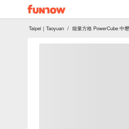
Taipei｜Taoyuan
/
能量方格 PowerCube 中