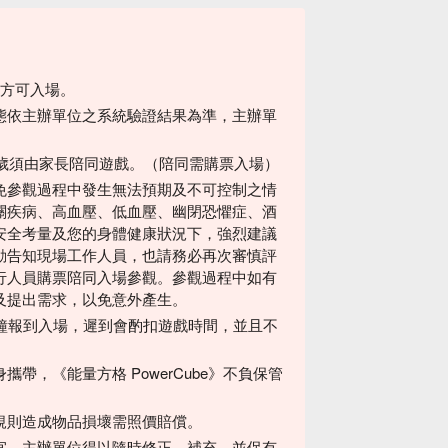
後方可入場。
態依主辦單位之系統驗證結果為準，主辦單
2歲須由家長陪同遊戲。（陪同需購票入場）
免參觀過程中發生無法預期及不可控制之情
關疾病、高血壓、低血壓、幽閉恐懼症、酒
安全考量及您的身體健康狀況下，強烈建議
動告知現場工作人員，也請務必再次審慎評
行人員購票陪同入場參觀。參觀過程中如有
及提出需求，以免意外產生。
分鐘報到入場，遲到會酌扣遊戲時間，並且不
帶，《能量方格 PowerCube》不負保管
規則造成物品損壞需照價賠償。
宜，主辦單位得以隨時修正、補充，並保有