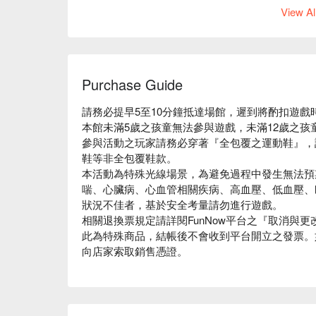
View Al
Purchase Guide
請務必提早5至10分鐘抵達場館，遲到將酌扣遊戲
本館未滿5歲之孩童無法參與遊戲，未滿12歲之孩童
參與活動之玩家請務必穿著『全包覆之運動鞋』，
鞋等非全包覆鞋款。
【192 格遊戲區】
本活動為特殊光線場景，為避免過程中發生無法預
適合人數：2 至 4 人
喘、心臟病、心血管相關疾病、高血壓、低血壓、
遊戲時間：50 分鐘體驗時間 ( 含 15 分鐘前後解說 +
狀況不佳者，基於安全考量請勿進行遊戲。
代表安全的
綠色格子
、踩掉會得分的
藍色格子
、不
相關退換票規定請詳閱FunNow平台之『取消與
在遊戲時間內盡情挑戰關卡，釋放能量吧！
此為特殊商品，結帳後不會收到平台開立之發票。
向店家索取銷售憑證。
【活動提醒】
請務必提早5至10分鐘抵達場館，遲到將酌扣
本館未滿5歲之孩童無法參與遊戲，未滿12歲之
)。