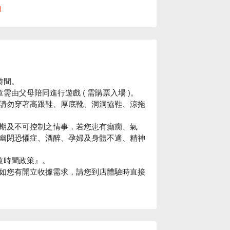
l
時間。
需由父母陪同進行遊戲 ( 需購票入場 )。
請勿穿著高跟鞋、厚底靴、洞洞協鞋、涼拖
期及不可控制之情事，若您患有癲癇、氣
幽閉恐懼症、酒醉、孕婦及身體不適、精神
 45 分鐘遊戲)
能觸碰的
紅色格子
更改時間政策』。
如您有開立收據需求，請您到店體驗時直接
遊戲時間。
孩童需由父母陪同進行遊戲 ( 需購票入場