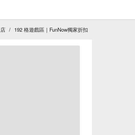
壢店
/
192 格遊戲區｜FunNow獨家折扣