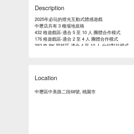
參與活動之玩家請務必穿著『全包覆之運動鞋
Description
涼拖鞋等非全包覆鞋款。
本活動為特殊光線場景，為避免過程中發生無
2025年必玩的燈光互動式體感遊戲

氣喘、心臟病、心血管相關疾病、高血壓、低
中壢店共有 3 種場地規格

適、精神狀況不佳者，基於安全考量請勿進行
432 格遊戲區-適合 5 至 10 人 團體合作模式

相關退換票規定請詳閱FunNow平台之『取消
176 格遊戲區-適合 2 至 4 人 團體合作模式

382 格 PK 競技區-適合 4 至 10 人 分組對抗模式

觀察格子的規律，閃躲危險的紅色格子

與親朋好友一起挑戰最高得分！
Location
中壢區中美路二段68號, 桃園市