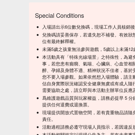
Special Conditions
入場請出示6位數兌換碼，現場工作人員核銷
兌換碼請妥善保存，若遺失恕不補發。有效狀
位有最終解釋權。
未滿5歲之孩童無法參與遊戲，5歲以上未滿1
本活動具有「特殊光線場景」之特殊性，為避
事，若您患有癲癇、氣喘、心臟病、心血管相
醉、孕婦及身體不適、精神狀況不佳者，基於
您不要入場參觀。如果依然想入場體驗，請主
估自身實際狀況確認安全健康無虞或有成人隨
需要協助之處，請立即與本活動主辦單位反應
爲維護遊戲品質與玩家權益，請務必提早 5 
提供任何退費或退換票。
現場提供開放式置物空間，若有貴重物品請隨身攜
責任。
活動過程請務必遵守現場人員指示，若因違反
本活動相關規定以現場公告為主，若有未盡事