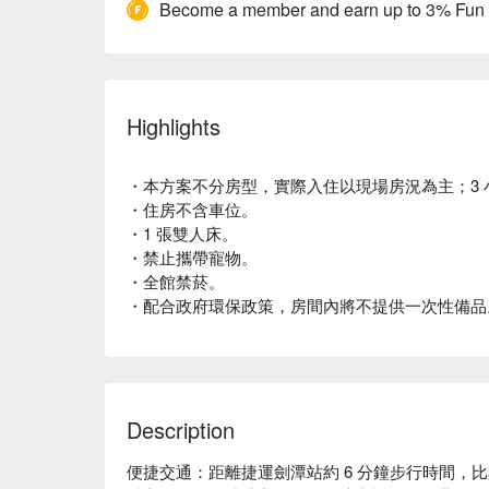
Become a member and earn up to 3% Fun
Highlights
・本方案不分房型，實際入住以現場房況為主；3 
・住房不含車位。
・1 張雙人床。
・禁止攜帶寵物。
・全館禁菸。
・配合政府環保政策，房間內將不提供一次性備品
Description
便捷交通：距離捷運劍潭站約 6 分鐘步行時間，