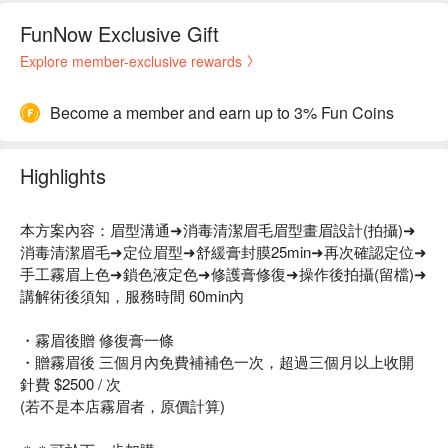
FunNow Exclusive Gift
Explore member-exclusive rewards
Become a member and earn up to 3% Fun Coins
Highlights
本方案內容：眉型溝通➜消毒清潔眉毛眉型畫眉設計(拍攝)➜
消毒清潔眉毛➜定位眉型➜舒緩膏封膜25min➜再次確認定位➜
手工霧眉上色➜鎖色液定色➜修護膏修復➜操作後拍攝(留檔)➜
講解術後須知，服務時間 60min內
・霧眉後贈 修復膏一條
・贈霧眉後 三個月內免費補補色一次，超過三個月以上收開
針費 $2500 / 次
(若不是本店霧眉者，原價計算)