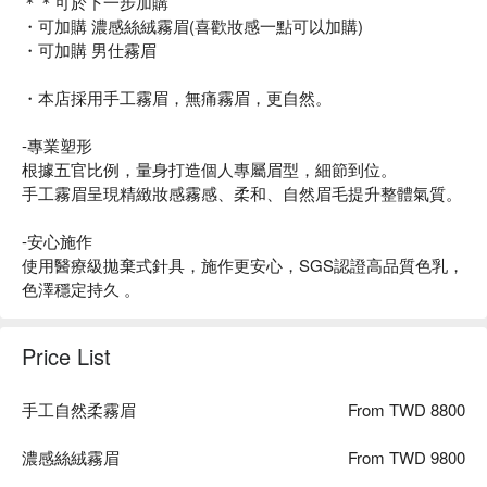
＊＊可於下一步加購
・可加購 濃感絲絨霧眉(喜歡妝感一點可以加購)
・可加購 男仕霧眉
・本店採用手工霧眉，無痛霧眉，更自然。
-專業塑形
根據五官比例，量身打造個人專屬眉型，細節到位。
手工霧眉呈現精緻妝感霧感、柔和、自然眉毛提升整體氣質。
-安心施作
使用醫療級拋棄式針具，施作更安心，SGS認證高品質色乳，
色澤穩定持久 。
Price List
手工自然柔霧眉
From TWD 8800
濃感絲絨霧眉
From TWD 9800