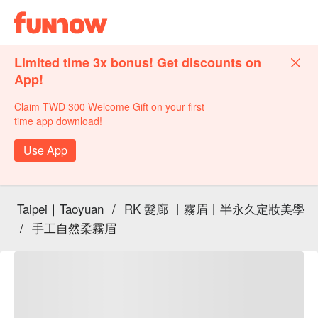
Limited time 3x bonus! Get discounts on
App!
Claim TWD 300 Welcome Gift on your first
time app download!
Use App
Taipei｜Taoyuan
/
RK 髮廊 丨霧眉丨半永久定妝美學
/
手工自然柔霧眉