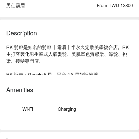
男仕霧眉
From TWD 12800
Description
RK 髮廊是知名的髮廊 丨霧眉丨半永久定妝美學複合店。RK 
主打客製化男生韓式人氣燙髮、美肌單色質感染、漂髮、挑
染、接髮專門店。

RK 評價：Google 5 星、平台 4.8 星好評推薦

RK 服務：在美髮設計這條路上  透過不斷的學習技術與精進美
Amenities
感、獨特性，熱衷於創作設計的我們比你更在乎你的髮型。

RK 推薦：店內販售及使用丨歐萊德丨日本愛麗美娜丨義大利
Wi-Fi
Charging
雪樂提丨韓國米樂絲 丨法國肯葳丨全系列染劑、漂粉、護
髮、居家產品。

RK 預約 、 RK 價格立刻查看⬇︎