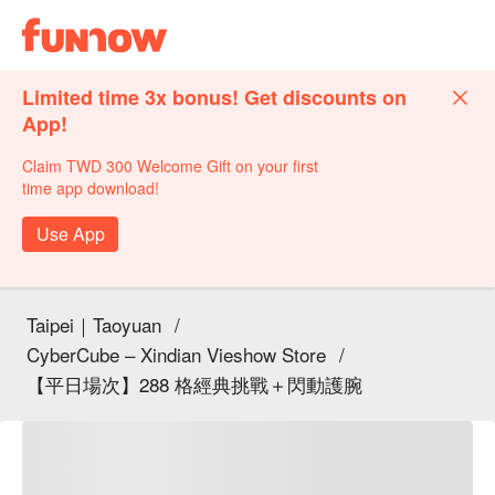
Limited time 3x bonus! Get discounts on
App!
Claim TWD 300 Welcome Gift on your first
time app download!
Use App
Taipei｜Taoyuan
/
CyberCube – Xindian Vieshow Store
/
【平日場次】288 格經典挑戰＋閃動護腕