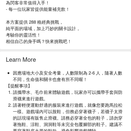
為閃客非常值得入手！
- 每一位玩家皆提供能量補充飲！
本方案提供 288 格經典挑戰，
純平面的場域，加上巧妙的關卡設計，
考驗你的靈活性！
相信自己的身手嗎？快來挑戰吧！
Learn More
因應場地大小及安全考量，人數限制為 2-6 人，隨著人數
不同，生命值和關卡也會有所不同喔！
【提醒事項】
請攜帶水、毛巾前來體驗遊戲，玩家亦可以攜帶手套與防
滑襪來進行遊戲。
請著輕便運動舒適的服裝來進行遊戲，就像您要跑馬拉松
一樣。遊戲場內可以脫鞋，但務必穿著襪子，若襪子太滑
的話現場有販售止滑襪。請務必穿著全包的鞋子，請勿穿
著拖鞋、涼鞋、洞洞鞋等未完全包覆腳部的鞋子。建議不
要穿著鞋底太厚的鞋款，避免影響遊戲體驗。