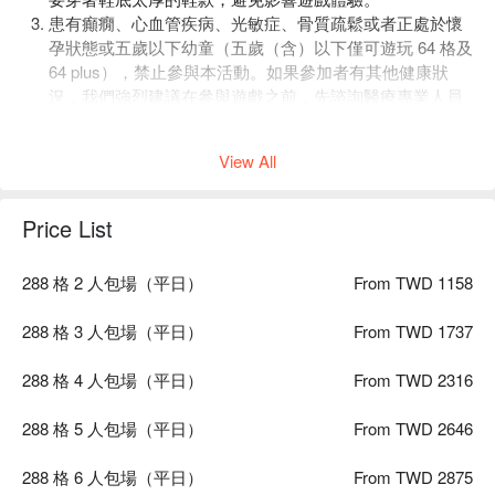
患有癲癇、心血管疾病、光敏症、骨質疏鬆或者正處於懷
孕狀態或五歲以下幼童（五歲（含）以下僅可遊玩 64 格及
64 plus），禁止參與本活動。如果參加者有其他健康狀
況，我們強烈建議在參與遊戲之前，先諮詢醫療專業人員
的意見。確保自身狀況適合參與本活動。
5 歲（含）以下有兩種方式可選擇：僅可遊玩 64 格及 64
View All
plus，需購買玩家票，並且全程由法定監護人陪同。
免票
但僅可於休息區感受快樂的氣氛，仍需全程由法定監護人
陪同。
Price List
小小探險家 ( 5 至 11 歲的未成年玩家)
可以參與遊戲，但需
要有法定監護人陪同到場，且至少有一位成人陪同下場進
288 格 2 人包場（平日）
From TWD 1158
行遊戲，一起享受遊戲的樂趣。
青少年朋友 ( 12 至 17 歲的未成年玩家)
若監護人不陪同到
288 格 3 人包場（平日）
From TWD 1737
場遊玩，則需請法定監護人事先簽署風險聲明書，並於活
動當日帶來現場即可參與活動。
288 格 4 人包場（平日）
From TWD 2316
不論大小朋友，我們提供的都是同等規格的服務品質及歡
樂空間。因此，我們沒有提供兒童專用的票價喔！
288 格 5 人包場（平日）
From TWD 2646
288 格 6 人包場（平日）
From TWD 2875