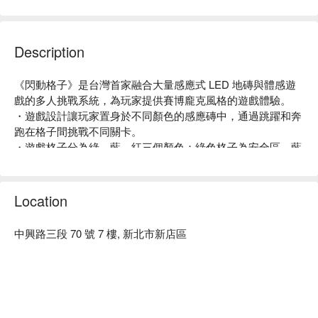
Description
《閃動格子》是台灣首家融合大量感應式 LED 地磚與體感遊
戲的多人挑戰系統，為玩家提供賽博龐克風格的遊戲體驗。

・遊戲設計讓玩家置身於不同顏色的感應磚中，通過跳躍和奔
跑在格子間挑戰不同關卡。

・遊戲格子分為綠、藍、紅三個顏色；綠色格子為安全區，藍
色格子為需要踩踏的得分區，而紅色格子為踩到會扣分的扣分
區。

・遊戲不僅考驗反應速度，也是一種運動和視覺的享受。

Location
・玩家可以享受到遊戲的刺激和娛樂，同時也可以體驗到挑戰
自己體能極限的樂趣。
中興路三段 70 號 7 樓, 新北市新店區