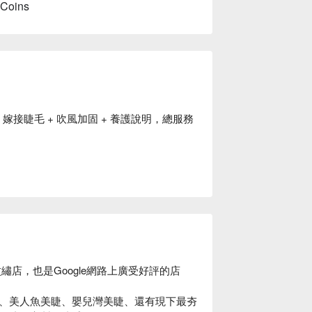
 Coins
 嫁接睫毛 + 吹風加固 + 養護說明，總服務
店，也是Google網路上廣受好評的店
、美人魚美睫、嬰兒灣美睫、還有現下最夯