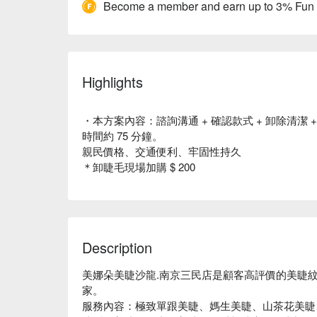
Become a member and earn up to 3% Fun
Highlights
・本方案內容：諮詢溝通 + 確認款式 + 卸除清潔 +
時間約 75 分鐘。
親民價格、交通便利、牢固性持久
＊卸睫毛現場加購 $ 200
Description
美娜朵美睫沙龍.南京三民店是顧客高評價的美睫紋繡
家。

服務內容：極致單跟美睫、媽生美睫、山茶花美睫