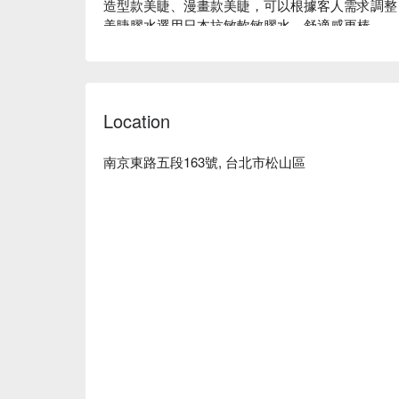
造型款美睫、漫畫款美睫，可以根據客人需求調整
美睫膠水選用日本抗敏軟敏膠水，舒適感更棒。

服務推薦：睫毛、紋繡、日式冰店脫毛、臉部保養

地理位置：南京三民捷運站1號出口右轉直走30秒
美娜朵日式護膚工作室評價：Google 5 星好評

Location
美娜朵日式護膚工作室推薦：美容師皆具有豐富資
奢風設計，隱密性高。

美娜朵日式護膚工作室預約、美娜朵日式護膚工作
南京東路五段163號, 台北市松山區
看 ⬇︎