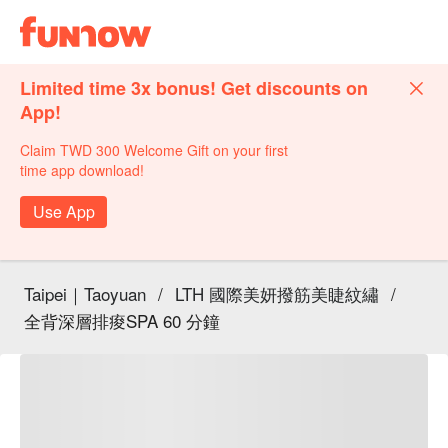
Limited time 3x bonus! Get discounts on
App!
Claim TWD 300 Welcome Gift on your first
time app download!
Use App
Taipei｜Taoyuan
/
LTH 國際美妍撥筋美睫紋繡
/
全背深層排痠SPA 60 分鐘