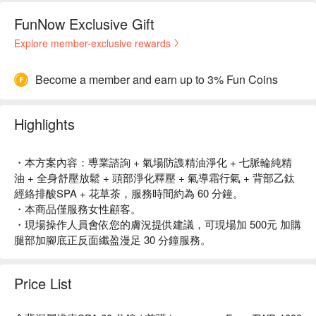
FunNow Exclusive Gift
Explore member-exclusive rewards
Become a member and earn up to 3% Fun Coins
Highlights
・本方案內容：尃業諮詢 + 氣場防謢精油淨化 + 七脈輪純精
油 + 全身舒壓放鬆 + 頭部淨化釋壓 + 氣導霜行氣 + 背部乙鈦
經絡排酸SPA + 花草茶，服務時間約為 60 分鐘。
・本商品僅服務女性顧客。
・現場操作人員會依您的膚況提供建議，可現場加 500元 加購
腿部加腳底正反面纖盈漫足 30 分鐘服務。
Price List