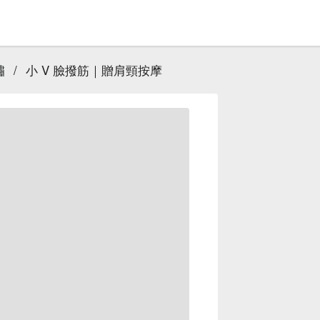
繡
/
小 V 臉撥筋｜贈肩頸按摩