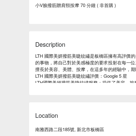
小V臉撥筋贈肩頸按摩 70 分鐘 ( 非首購 )
Description
LTH 國際美妍撥筋美睫紋繡是板橋區擁有高評價的
的事物，將自己對於美感極度的要求投射在每一位
擅長於美容、美體、按摩，在這多年的經驗中，期
LTH 國際美妍撥筋美睫紋繡評價：Google 5 星

LTH國際美妍撥筋美睫紋繡服務：提供了美容、按
水水們。

LTH 國際美妍撥筋美睫紋繡推薦：主打臉部護理、
LTH 國際美妍撥筋美睫紋繡預約、LTH 國際美妍
Location
南雅西路二段185號, 新北市板橋區