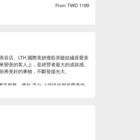
From TWD 1199
美容店。LTH 國際美妍撥筋美睫紋繡喜愛美
來變美的客人上，是經營者最大的成就感。
盼將美好的事物，不斷發揚光大。

摩等服務，將於 平台 上提供給所有愛美的
按摩。

撥筋美睫紋繡價格立刻查看⬇︎