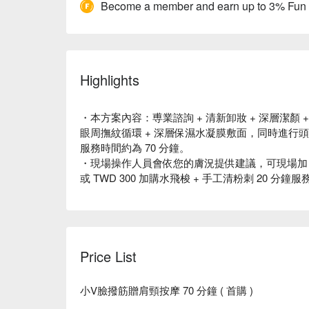
Become a member and earn up to 3% Fun
Highlights
・本方案內容：尃業諮詢 + 清新卸妝 + 深層潔顏 
眼周撫紋循環 + 深層保濕水凝膜敷面，同時進行頭肩
服務時間約為 70 分鐘。
・現場操作人員會依您的膚況提供建議，可現場加 TW
或 TWD 300 加購水飛梭 + 手工清粉刺 20 分鐘服
Price List
小V臉撥筋贈肩頸按摩 70 分鐘 ( 首購 )