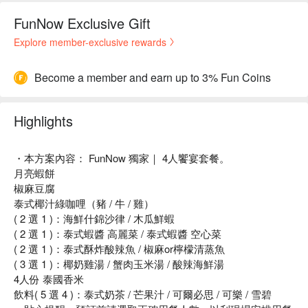
FunNow Exclusive Gift
Explore member-exclusive rewards
Become a member and earn up to 3% Fun Coins
Highlights
・本方案內容： FunNow 獨家｜ 4人饗宴套餐。
月亮蝦餅
椒麻豆腐
泰式椰汁綠咖哩（豬 / 牛 / 雞）
( 2 選 1 )：海鮮什錦沙律 / 木瓜鮮蝦
( 2 選 1 )：泰式蝦醬 高麗菜 / 泰式蝦醬 空心菜
( 2 選 1 )：泰式酥炸酸辣魚 / 椒麻or檸檬清蒸魚
( 3 選 1 )：椰奶雞湯 / 蟹肉玉米湯 / 酸辣海鮮湯
4人份 泰國香米
飲料( 5 選 4 )：泰式奶茶 / 芒果汁 / 可爾必思 / 可樂 / 雪碧