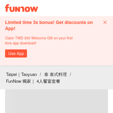
Limited time 3x bonus! Get discounts on
App!
Claim TWD 300 Welcome Gift on your first
time app download!
Use App
Taipei｜Taoyuan
/
泰 泰式料理
/
FunNow 獨家｜ 4人饗宴套餐