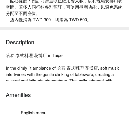
．貼心提醒：預訂前請選取正確用餐人數，以利現場安排用餐
空間。若多人同行欲各別預訂，可使用揪團功能，以避免系統
分配至不同座位。
．店內低消為 TWD 300，均消為 TWD 500。
Description
哈泰 泰式料理 花博店 in Taipei

In the dimly lit ambiance of 哈泰 泰式料理 花博店, soft music 
intertwines with the gentle clinking of tableware, creating a 
relaxed and intimate atmosphere. The walls adorned with 
exquisite artwork exude a hint of romance, and the perfect play 
of light and shadow highlights every detail, enhancing a 
Amenities
delightful dining experience. Dishes like 'moon shrimp cakes', 
'coconut green curry', and 'Thai-style spicy chicken' serve as 
perfect catalysts to elevate your gathering or dining moment.

English menu
🤩 Key Details
