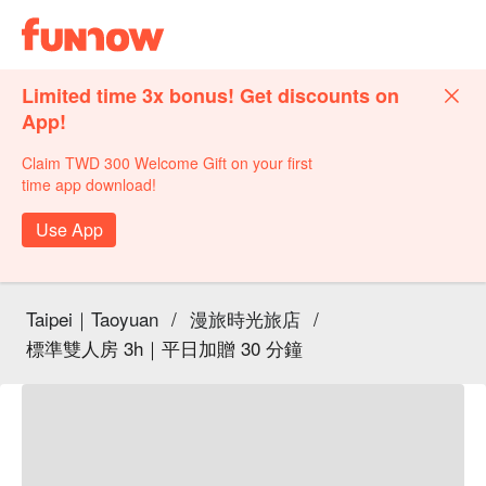
Limited time 3x bonus! Get discounts on
App!
Claim TWD 300 Welcome Gift on your first
time app download!
Use App
Taipei｜Taoyuan
/
漫旅時光旅店
/
標準雙人房 3h｜平日加贈 30 分鐘