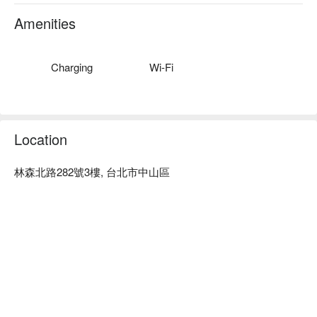
漫旅時光旅店推薦：地點便利，公共空間寬敞舒適，盡情享受
休憩每一刻。自然採光設計，各式房型營造明亮宜人氛圍，旅
Amenities
人能在此放鬆身心，無論是休憩、度假，還是商務出差，皆能
滿足您的需求。

漫旅時光旅店優惠、漫旅時光旅店住宿方案、漫旅時光旅店休
Charging
Wi-Fi
息方案立刻查看⬇︎
Location
林森北路282號3樓, 台北市中山區