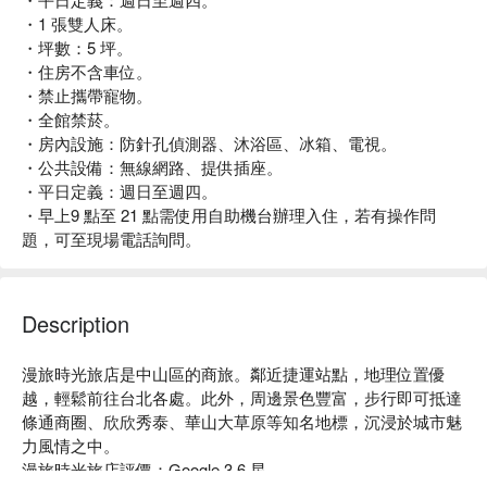
・1 張雙人床。
・坪數：5 坪。
・住房不含車位。
・禁止攜帶寵物。
・全館禁菸。
・房內設施：防針孔偵測器、沐浴區、冰箱、電視。
・公共設備：無線網路、提供插座。
・平日定義：週日至週四。
・早上9 點至 21 點需使用自助機台辦理入住，若有操作問
題，可至現場電話詢問。
Description
漫旅時光旅店是中山區的商旅。鄰近捷運站點，地理位置優
越，輕鬆前往台北各處。此外，周邊景色豐富，步行即可抵達
條通商圈、欣欣秀泰、華山大草原等知名地標，沉浸於城市魅
力風情之中。

漫旅時光旅店評價：Google 3.6 星
