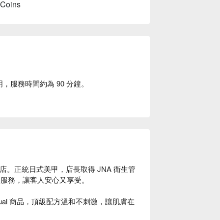
 Coins
明，服務時間約為 90 分鐘。
合店。正統日式美甲，店長取得 JNA 衛生管
的服務，讓客人安心又享受。

ritual 商品，頂級配方溫和不刺激，讓肌膚在