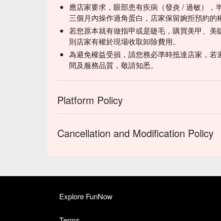
應店家要求，眼部患有疾病（發炎 / 過敏），
三個月內操作過角蛋白，店家保留婉拒預約的
若您原本就有做指甲或是睫毛，購買美甲、美
則店家有權於現場收取卸除費用。
為避免權益受損，請您務必準時抵達店家，若
間及服務品質，敬請知悉。
Platform Policy
Cancellation and Modification Policy
Explore FunNow
Terms