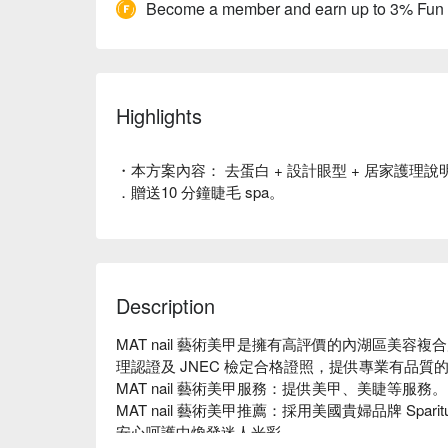
Become a member and earn up to 3% Fun
Highlights
・本方案內容： 去蛋白 + 設計眼型 + 居家護理說
．贈送10 分鐘睫毛 spa。
Description
MAT nail 藝術美甲是擁有高評價的內湖區美容複
理認證及 JNEC 檢定合格證照，提供專業有品質
MAT nail 藝術美甲服務：提供美甲、美睫等服務。

MAT nail 藝術美甲推薦：採用美國貴婦品牌 Spa
安心呵護中煥發迷人光彩。
