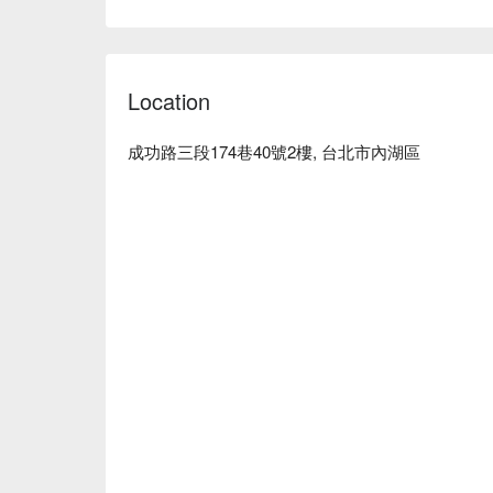
MAT nail 藝術美甲預約、MAT nail 藝術美甲價格立
Location
成功路三段174巷40號2樓, 台北市內湖區