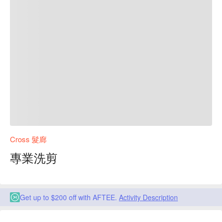
Cross 髮廊
專業洗剪
Get up to $200 off with AFTEE.
Activity Description