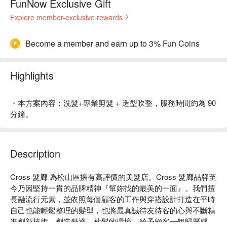
FunNow Exclusive Gift
Explore member-exclusive rewards
Become a member and earn up to 3% Fun Coins
Highlights
・本方案內容：洗髮+專業剪髮 + 造型吹整，服務時間約為 90
分鐘。
Description
Cross 髮廊 為松山區擁有高評價的美髮店。Cross 髮廊品牌至
今乃因堅持一貫的品牌精神『幫妳找的最美的一面』。我們擅
長融流行元素，並依照每個顧客的工作與穿搭設計打造在平時
自己也能輕鬆整理的髮型，也將最真誠待友待客的心與不斷精
進創新技術，創造舒適、放鬆的環境，給予顧客一個歸屬感、