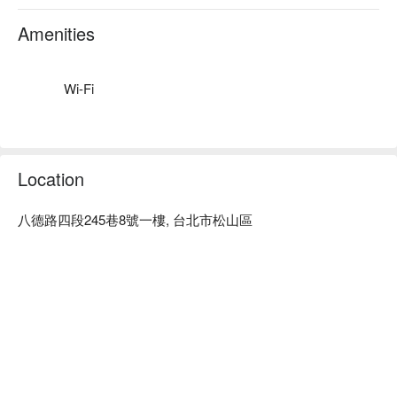
安全感的專業沙龍，客製化專屬你的髮型風格 ，造就個人不
凡的價值。

Amenities
Cross 髮廊：Google 5 星、平台 5 星好評

Cross 髮廊 預約、價格立刻查看⬇︎
Wi-Fi
Location
八德路四段245巷8號一樓, 台北市松山區