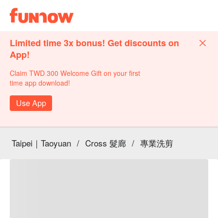
Limited time 3x bonus! Get discounts on
App!
Claim TWD 300 Welcome Gift on your first
time app download!
Use App
Taipei｜Taoyuan
/
Cross 髮廊
/
專業洗剪