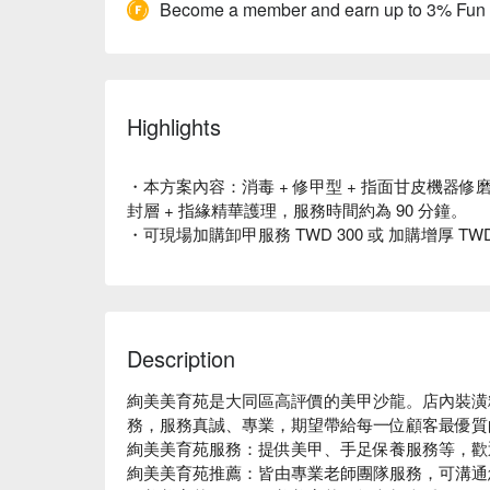
Become a member and earn up to 3% Fun
Highlights
・本方案內容：消毒 + 修甲型 + 指面甘皮機器修磨 +
封層 + 指緣精華護理，服務時間約為 90 分鐘。
・可現場加購卸甲服務 TWD 300 或 加購增厚 TW
Description
絢美美育苑是大同區高評價的美甲沙龍。店內裝潢
務，服務真誠、專業，期望帶給每一位顧客最優質
絢美美育苑服務：提供美甲、手足保養服務等，歡
絢美美育苑推薦：皆由專業老師團隊服務，可溝通