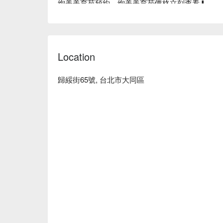
絢美美育苑預約、絢美美育苑價格立刻查看⬇︎
Location
歸綏街65號, 台北市大同區