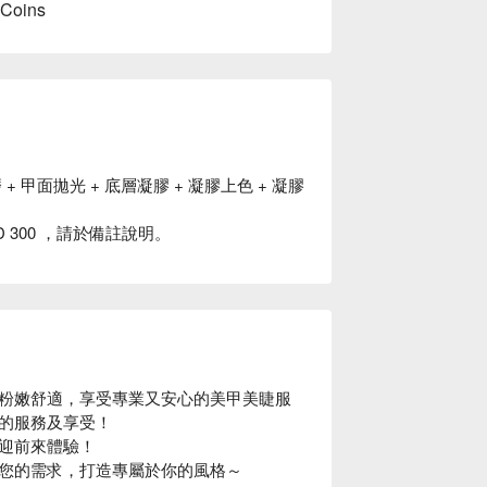
 Coins
 甲面拋光 + 底層凝膠 + 凝膠上色 + 凝膠
D 300 ，請於備註說明。
粉嫩舒適，享受專業又安心的美甲美睫服
的服務及享受！

迎前來體驗！

您的需求，打造專屬於你的風格～
