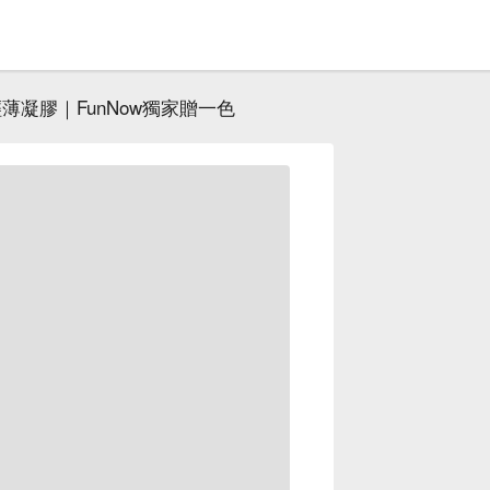
薄凝膠｜FunNow獨家贈一色