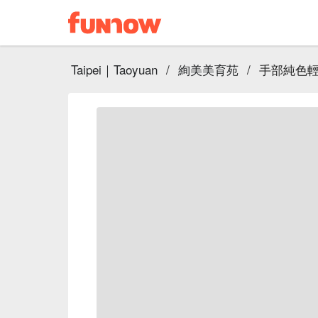
Taipei｜Taoyuan
/
絢美美育苑
/
手部純色輕