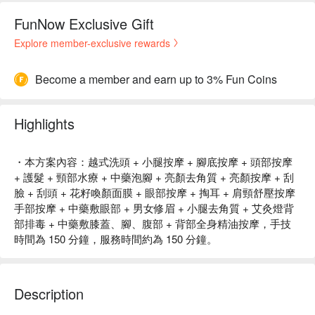
FunNow Exclusive Gift
Explore member-exclusive rewards
Become a member and earn up to 3% Fun Coins
Highlights
・本方案內容：越式洗頭 + 小腿按摩 + 腳底按摩 + 頭部按摩
+ 護髮 + 頸部水療 + 中藥泡腳 + 亮顏去角質 + 亮顏按摩 + 刮
臉 + 刮頭 + 花籽喚顏面膜 + 眼部按摩 + 掏耳 + 肩頸舒壓按摩
手部按摩 + 中藥敷眼部 + 男女修眉 + 小腿去角質 + 艾灸燈背
部排毒 + 中藥敷膝蓋、腳、腹部 + 背部全身精油按摩，手技
時間為 150 分鐘，服務時間約為 150 分鐘。
Description