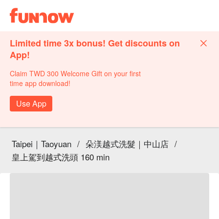
Limited time 3x bonus! Get discounts on
App!
Claim TWD 300 Welcome Gift on your first
time app download!
Use App
Taipei｜Taoyuan
/
朵渼越式洗髮｜中山店
/
皇上駕到越式洗頭 160 min