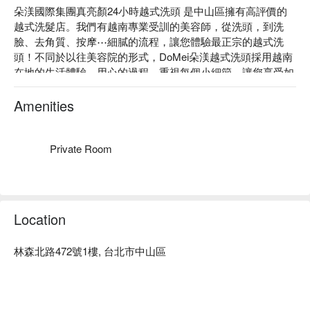
朵渼國際集團真亮顏24小時越式洗頭 是中山區擁有高評價的
越式洗髮店。我們有越南專業受訓的美容師，從洗頭，到洗
臉、去角質、按摩⋯細膩的流程，讓您體驗最正宗的越式洗
頭！不同於以往美容院的形式，DoMei朵渼越式洗頭採用越南
在地的生活體驗，用心的過程，重視每個小細節，讓您享受如
帝王般奢華的服務，充分體會專屬越式洗髮的魅力！

朵渼國際集團真亮顏24小時越式洗頭 推薦：不用飛出國！朵
Amenities
渼國際集團真亮顏24小時越式洗頭 給您賓至如歸、無微不至
的享受，感受真正－洗頭的舒活與放鬆，體驗過的客人都直呼
太放鬆費用也太划算了，歡迎您的蒞臨享受。

Private Room
朵渼國際集團真亮顏24小時越式洗頭 評價：Google  4.9 星、
平台 5 星好評

朵渼國際集團真亮顏24小時越式洗頭 預約、價格、優惠立刻
查看⬇︎
Location
林森北路472號1樓, 台北市中山區