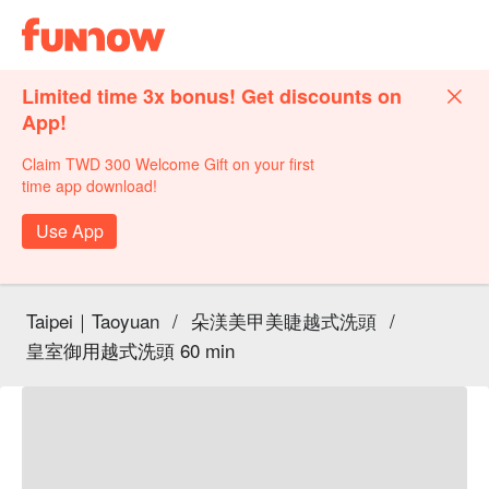
Limited time 3x bonus! Get discounts on
App!
Claim TWD 300 Welcome Gift on your first
time app download!
Use App
Taipei｜Taoyuan
/
朵渼美甲美睫越式洗頭
/
皇室御用越式洗頭 60 min