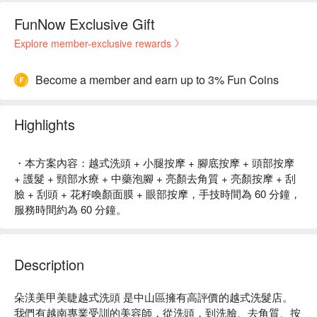
FunNow Exclusive Gift
Explore member-exclusive rewards
Become a member and earn up to 3% Fun Coins
Highlights
・本方案內容：越式洗頭 + 小腿按摩 + 腳底按摩 + 頭部按摩
+ 護髮 + 頸部水療 + 中藥泡腳 + 亮顏去角質 + 亮顏按摩 + 刮
臉 + 刮頭 + 花籽喚顏面膜 + 眼部按摩，手技時間為 60 分鐘，
服務時間約為 60 分鐘。
Description
朵渼美甲美睫越式洗頭 是中山區擁有高評價的越式洗髮店。
我們有越南專業受訓的美容師，從洗頭，到洗臉、去角質、按