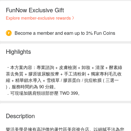
FunNow Exclusive Gift
Explore member-exclusive rewards
Become a member and earn up to 3% Fun Coins
Highlights
・本方案內容：專業諮詢 + 皮膚檢測 + 卸妝 + 清潔 + 酵素綠
茶去角質 + 膠原玻尿酸按摩 + 手工清粉刺 + 獨家專利毛孔收
縮 + 精華鎖水導入 + 雪積草 / 膠原蛋白 / 抗痘軟膜 ( 三選一
)，服務時間約為 90 分鐘。
．可現場加購肩頸頭部舒壓 TWD 399。
Description
樂活美學是擁有高評價的蘆竹區美容複合店。以細膩手法為您