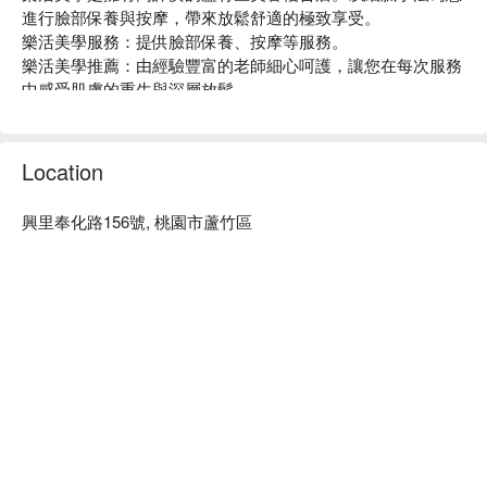
進行臉部保養與按摩，帶來放鬆舒適的極致享受。

樂活美學服務：提供臉部保養、按摩等服務。

樂活美學推薦：由經驗豐富的老師細心呵護，讓您在每次服務
中感受肌膚的重生與深層放鬆。

樂活美學預約、樂活美學價格立刻查看 ⬇︎
Location
興里奉化路156號, 桃園市蘆竹區