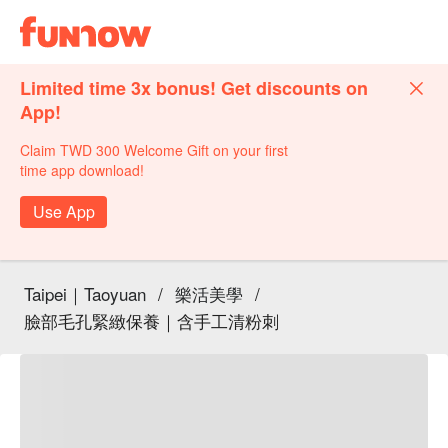
Limited time 3x bonus! Get discounts on
App!
Claim TWD 300 Welcome Gift on your first
time app download!
Use App
Taipei｜Taoyuan
/
樂活美學
/
臉部毛孔緊緻保養｜含手工清粉刺