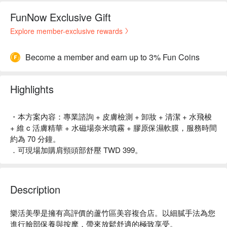
FunNow Exclusive Gift
Explore member-exclusive rewards
Become a member and earn up to 3% Fun Coins
Highlights
・本方案內容：專業諮詢 + 皮膚檢測 + 卸妝 + 清潔 + 水飛梭
+ 維 c 活膚精華 + 水磁場奈米噴霧 + 膠原保濕軟膜，服務時間
約為 70 分鐘。
．可現場加購肩頸頭部舒壓 TWD 399。
Description
樂活美學是擁有高評價的蘆竹區美容複合店。以細膩手法為您
進行臉部保養與按摩，帶來放鬆舒適的極致享受。
