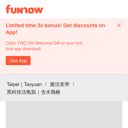
Limited time 3x bonus! Get discounts on
App!
Claim TWD 300 Welcome Gift on your first
time app download!
Use App
Taipei｜Taoyuan
/
樂活美學
/
黑科技活氧肌｜含水飛梭