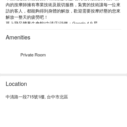
內的按摩師擁有專業技術及親切服務，紮實的技術讓每一位來
訪的客人，都能夠得到身體的解放，歡迎需要按摩紓壓的您來
解放一整天的疲勞吧！

草上飛足體養生會館(中清店)評價：Google 4.9 星。

草上飛足體養生會館(中清店)舒適的現代化裝潢、寬敞的個人
按摩空間，就是要給每一位來訪紓壓的您最好的體驗。

Amenities
草上飛足體養生會館(中清店)預約、草上飛足體養生會館(中清
店)價格、草上飛足體養生會館(中清店)優惠立刻查看⬇︎
Private Room
Location
中清路一段715號1樓, 台中市北區