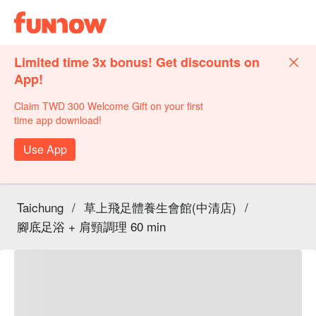
Limited time 3x bonus! Get discounts on
App!
Claim TWD 300 Welcome Gift on your first
time app download!
Use App
Taichung
/
草上飛足體養生會館(中清店)
/
腳底足浴 + 肩頸調理 60 min