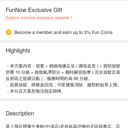
FunNow Exclusive Gift
Explore member-exclusive rewards
Become a member and earn up to 3% Fun Coins
Highlights
・本方案內容：迎賓 + 精緻海鹽足浴 ( 擴張血管 ) + 肩頸放鬆
舒壓 10 分鐘 + 推散氣滯部分 + 獨特腳底按摩 ( 完全放鬆足底
反射區之筋膜沾黏 )，服務時間約為 60 分鐘。
．筋膜放鬆、靜脈血回流，可使腫脹消除、腿部輕如草上飛。
．本分店方案恕無法指定師傅。
Description
草上飛足體養生會館(中清店)是有超高評價的北區按摩店。店