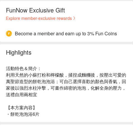
FunNow Exclusive Gift
Explore member-exclusive rewards
Become a member and earn up to 3% Fun Coins
Highlights
活動特色＆簡介：
利用天然的小蘇打粉和檸檬酸，揉捏成麵糰後，按壓出可愛的
萬聖節造型的餅乾泡泡浴；可自己選擇喜歡的顏色與香氣，回
家後以強烈水柱沖擊，可畫作綿密的泡泡，化解全身的壓力，
送禮自用兩相宜
【本方案內容】
・餅乾泡泡浴6片