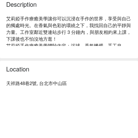
Description
艾莉婭手作療癒美學讓你可以沉浸在手作的世界，享受與自己
的獨處時光。在香氣與色彩的環繞之下，我找回自己的平靜與
力量。工作室鄰近雙連站步行 3 分鐘內，與朋友相約來上課，
下課後也不怕沒地方逛！ 

艾莉婭手作療癒美學體驗內容：浴球、香氛蠟燭、手工皂

艾莉婭手作療癒美學評價：GOOGLE 5 星好評

艾莉婭手作療癒美學推薦：講師備有多張證書， 教學品質有
保證！用心製作出的成品，可以回家收藏或送給重要的人，讓
Location
它承載著滿滿的能量傳遞出去！

艾莉婭手作療癒美學預約、艾莉婭手作療癒美學價格立刻查看
天祥路48巷2號, 台北市中山區
⬇︎