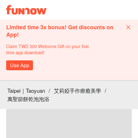
Limited time 3x bonus! Get discounts on
App!
Claim TWD 300 Welcome Gift on your first
time app download!
Use App
Taipei｜Taoyuan
/
艾莉婭手作療癒美學
/
萬聖節餅乾泡泡浴