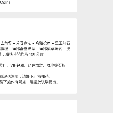
 Coins
角質 + 芳香療法 + 肩頸按摩 + 黑玉熱石
熱護理 + 頭部舒壓按摩 + 頭部藥草蒸氣 + 洗
享用，服務時間約為 120 分鐘。
選1) 、VIP包廂、頌缽放鬆、玫瑰鹽石按
員評估調整，請於下訂前知悉。
當下施作有疑慮，還請於現場提出。