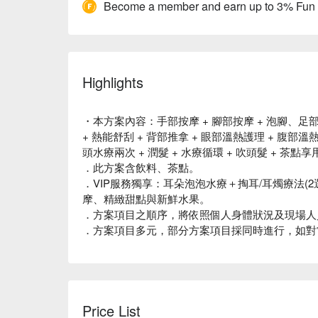
Become a member and earn up to 3% Fun
Highlights
・本方案內容：手部按摩 + 腳部按摩 + 泡腳、足部去
+ 熱能舒刮 + 背部推拿 + 眼部溫熱護理 + 腹部溫
頭水療兩次 + 潤髮 + 水療循環 + 吹頭髮 + 茶點
．此方案含飲料、茶點。
．VIP服務獨享：耳朵泡泡水療＋掏耳/耳燭療法(2
摩、精緻甜點與新鮮水果。
．方案項目之順序，將依照個人身體狀況及現場人
．方案項目多元，部分方案項目採同時進行，如對
Price List