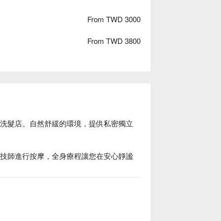
From TWD 3000
From TWD 3800
大安區越式洗髮店。自然舒緩的環境，提供私密獨立
手法精湛的技師進行按摩，全身療程讓您在安⼼靜謐
ounge 價格、V Sense Spa & Lounge 優惠立