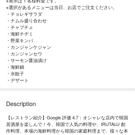
※表示は 1 名様料金です。
※選択があるメニューは当日、お店でご注文ください。
・チョレギサラダ
・ナムル盛り合わせ
・チャプチェ
・海鮮チヂミ
・野菜キンパ
・カンジャンケジャン
・カンジャンセウ
・サーモン醤油漬け
・海鮮鍋
・水餃子
・デザート
Description
【レストラン紹介】Google 評価 4.7：オシャレな店内で韓国
居酒屋を楽しんで！今、韓国で人気の料理や、IRUTALU 創
作料理、本場の海鮮料理から韓国の家庭料理まで、様々な本