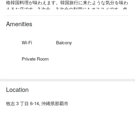
格韓国料理が味わえます。韓国旅行に来たような気分を味わ
えるお店です。2 次会、 3 次会の利用にもオススメです。色
とりどりの照明が特徴の店内はインスタ映え間違いなし！ 

【看板メニュー】 

Amenities
カンジャンケジャン：新鮮な生のワタリガニを醤油ダレに漬
け込んで熟成させた一品。 

チヂミ：韓国人のシェフが作る本場の味。 

Wi-Fi
Balcony
【店内雰囲気】店内はポップで華やか。外壁のネオンが異彩
を放つ桜坂でひときわ目をひく建物です。
Private Room
Location
牧志 3 丁目 6-14, 沖縄県那覇市