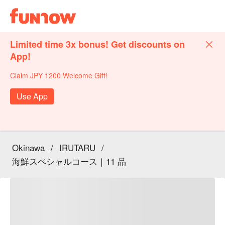
Limited time 3x bonus! Get discounts on
App!
Claim JPY 1200 Welcome Gift!
Use App
Okinawa
/
IRUTARU
/
海鮮スペシャルコース｜11 品