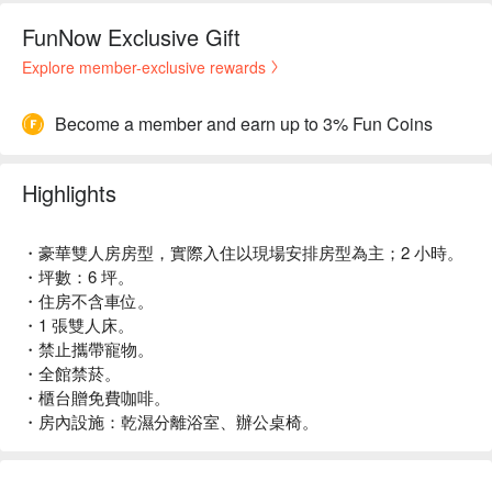
FunNow Exclusive Gift
Explore member-exclusive rewards
Become a member and earn up to 3% Fun Coins
Highlights
・豪華雙人房房型，實際入住以現場安排房型為主；2 小時。
・坪數：6 坪。
・住房不含車位。
・1 張雙人床。
・禁止攜帶寵物。
・全館禁菸。
・櫃台贈免費咖啡。
・房內設施：乾濕分離浴室、辦公桌椅。