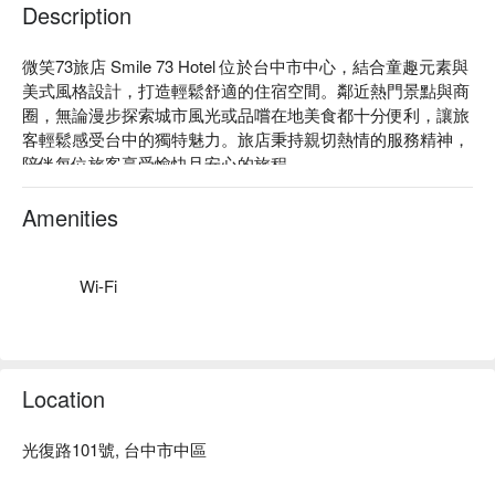
Description
微笑73旅店 Smile 73 Hotel 位於台中市中心，結合童趣元素與
美式風格設計，打造輕鬆舒適的住宿空間。鄰近熱門景點與商
圈，無論漫步探索城市風光或品嚐在地美食都十分便利，讓旅
客輕鬆感受台中的獨特魅力。旅店秉持親切熱情的服務精神，
陪伴每位旅客享受愉快且安心的旅程。

微笑73旅店評價：Google 4.5 星好評推薦

微笑73旅店推薦：近一中街商圈、中華路夜市、第二市場、宮
Amenities
原眼科、中友百貨、iFG 遠雄廣場

微笑73旅店優惠、微笑73旅店住宿方案、微笑73旅店休息方案
立刻查看⬇︎
Wi-Fi
Location
光復路101號, 台中市中區