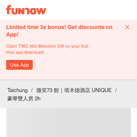
Limited time 3x bonus! Get discounts on
App!
Claim TWD 300 Welcome Gift on your first
time app download!
Use App
Taichung
/
微笑73 館｜塔木德酒店 UNIQUE
/
豪華雙人房 2h