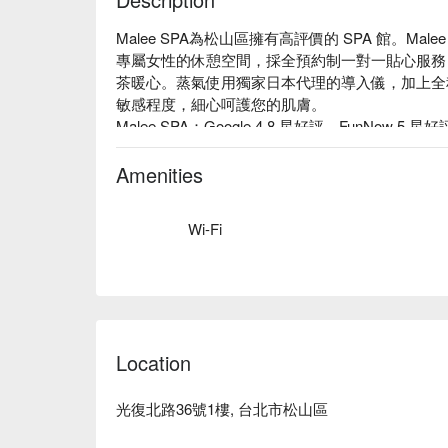
Malee SPA為松山區擁有高評價的 SPA 館。Mal
專屬女性的休憩空間，採全預約制一對一貼心服務
茶暖心。蒸氣使用獨家日本代理的導入儀，加上全
敏感程度，細心呵護您的肌膚。

Malee SPA：Google 4.8 星好評、FunNow 5 星好
Malee SPA有獨立蒸氣室、沖澡室，提供個人
純手技。按摩舒壓，同時以熱敷促進全身循環代謝
Amenities
Malee SPA 預約、價格立刻查看⬇︎
Wi-Fi
Location
光復北路36號1樓, 台北市松山區