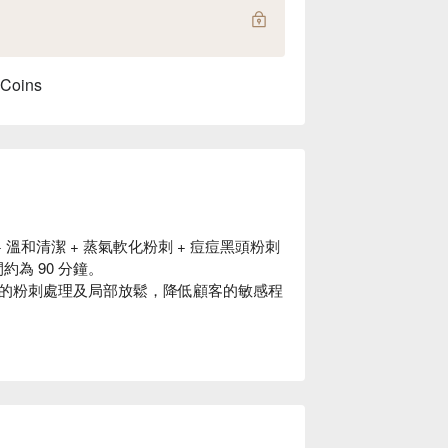
 Coins
+ 溫和清潔 + 蒸氣軟化粉刺 + 痘痘黑頭粉刺
約為 90 分鐘。
的粉刺處理及局部放鬆，降低顧客的敏感程