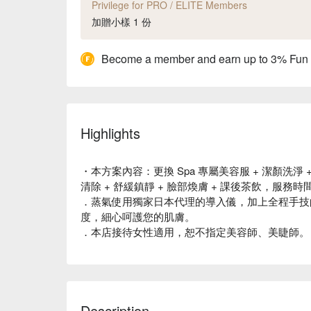
Privilege for PRO / ELITE Members
加贈小樣 1 份
Become a member and earn up to 3% Fun
Highlights
・本方案內容：更換 Spa 專屬美容服 + 潔顏洗淨 
清除 + 舒緩鎮靜 + 臉部煥膚 + 課後茶飲，服務時間
．蒸氣使用獨家日本代理的導入儀，加上全程手技
度，細心呵護您的肌膚。
．本店接待女性適用，恕不指定美容師、美睫師。
Description