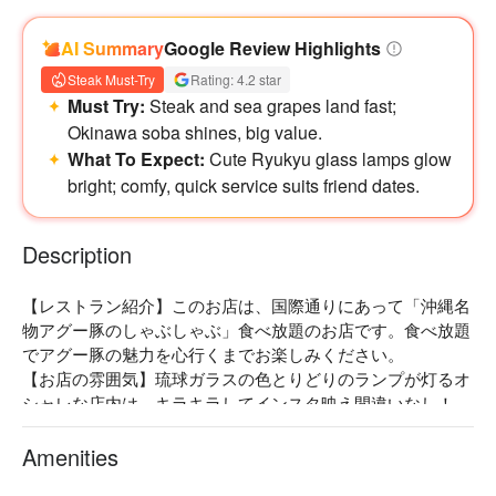
AI Summary
Google Review Highlights
Steak Must-Try
Rating: 4.2 star
Must Try:
Steak and sea grapes land fast;
Okinawa soba shines, big value.
What To Expect:
Cute Ryukyu glass lamps glow
bright; comfy, quick service suits friend dates.
Description
【レストラン紹介】このお店は、国際通りにあって「沖縄名
物アグー豚のしゃぶしゃぶ」食べ放題のお店です。食べ放題
でアグー豚の魅力を心行くまでお楽しみください。

【お店の雰囲気】琉球ガラスの色とりどりのランプが灯るオ
シャレな店内は、キラキラしてインスタ映え間違いなし！

【ロケーション】那覇の市内観光にアクセス抜群！牧志公設
市場や壺屋のやちむん（ 陶器 ）通りから近い。
Amenities