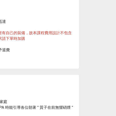
抵達
經有自己的裝備，故本課程費用設計不包含
求請下單時加購
予退費
影響。如遇天氣等不可抗之天然災害因素，
平台客服將於行前通知您改期或全額退費
庭

 時能引導各位朝著 " 質子在前無懼硝煙 " 