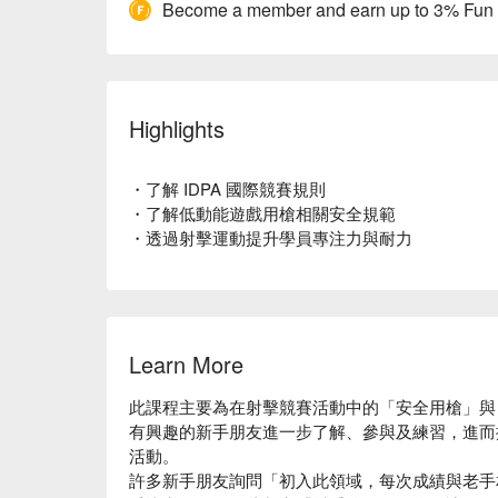
Become a member and earn up to 3% Fun
Highlights
・了解 IDPA 國際競賽規則
・了解低動能遊戲用槍相關安全規範
・透過射擊運動提升學員專注力與耐力
Learn More
此課程主要為在射擊競賽活動中的「安全用槍」與
有興趣的新手朋友進一步了解、參與及練習，進而推
活動。
許多新手朋友詢問「初入此領域，每次成績與老手相