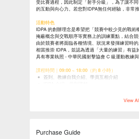
受比賽過程，因此制定「射手分級」，為了讓不同
的互動與向心力。若您對IDPA無任何經驗，非常
活動特色
IDPA 的創辦理念是希望把「競賽中較少見的戰
掩蔽概念與交戰順序等實務上的訓練重點，結合競
由於競賽者將面臨各種情境、狀況來發揮練習時的
相當推崇 IDPA，並認為透過「大量的練習」有益
具有專業執照 - 中華民國射擊協會 C 級運動教練
課程時間｜09:00 ~ 18:00（約 8 小時）
簽到、教練自我介紹、學員互相介紹
IDPA 介紹、規則講解
裝備規則介紹與說明
基本持握與射擊教學
View Al
IDPA 規則下彈匣更換練習
IDPA 規則下左、右轉、向後轉向射擊
IDPA 規則下移動後射擊
IDPA 規則下切派與戰術優先射擊
Purchase Guide
單手射擊
5 x 5 射手分級測驗