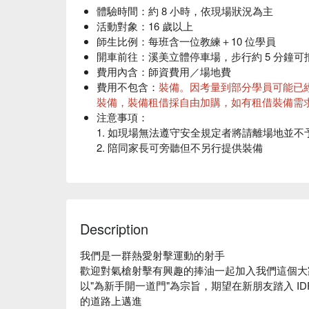
體驗時間
：約 8 小時，依現場狀況為主
筆試
活動對象
：16 歲以上
COF 實作
師生比例
：每班含一位教練＋10 位學員
開車前往
：溪美立體停車場，步行約 5 分鐘可
費用內含
：師資費用／場地費
費用不包含
：
裝備。因考量到部分學員可能已
裝備，裝備租借採自由加購，如有租借裝備需
注意事項
：
1. 如現場無法遵守安全規定者將請離場地並不
2. 陪同家長可旁聽但不另行提供裝備
關於寵物
：不建議攜帶寵物
天氣影響：
本活動在室內進行，不受基本天氣
則主辦單位有權調整課程延期或取消
活動成行
：3 人成團。若人數不足無法開班，
Description
我們是一群熱愛射擊運動的射手

歡迎對氣槍射擊有興趣的捧油一起加入我們這個大家
以"為新手開一道門"為宗旨，期望在新朋友踏入 IDPA
的道路上邁進