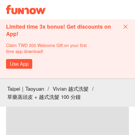
Limited time 3x bonus! Get discounts on
App!
Claim TWD 300 Welcome Gift on your first
time app download!
Use App
Taipei｜Taoyuan
/
Vivian 越式洗髮
/
草藥蒸頭皮 + 越式洗髮 100 分鐘