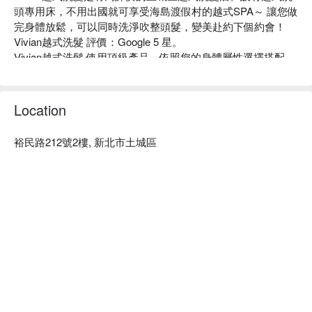
頭專用床，不用出國就可享受海島渡假村的越式SPA～ 讓您做
完身體放鬆，可以同時洗淨吹整頭髮，變美赴約下個約會！

Vivian越式洗髮 評價：Google 5 星。

Vivian越式洗髮 使用頂級產品，依照您的身體屬性選擇搭配，
再運用獨特的按摩手法來讓您達到身心靈的平靜。

Vivian越式洗髮 預約、Vivian越式洗髮價格、Vivian越式洗髮
優惠立刻查看⬇︎
Location
裕民路212號2樓, 新北市土城區