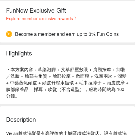
FunNow Exclusive Gift
Explore member-exclusive rewards
Become a member and earn up to 3% Fun Coins
Highlights
・本方案內容：草藥泡腳 + 艾草舒壓敷眼 + 肩頸按摩 + 卸妝
／洗臉 + 臉部去角質 + 臉部按摩 + 敷面膜 + 洗頭兩次 + 潤髮
+ 中藥蒸氣頭皮 + 頭皮舒壓水循環 + 毛巾拉脖子 + 頭皮按摩 +
臉部保養品 + 採耳 + 吹髮（不含造型），服務時間約為 100
分鐘。
Description
Vivian越式洗髮是有高評價的土城區越式洗髮店。設有越式洗