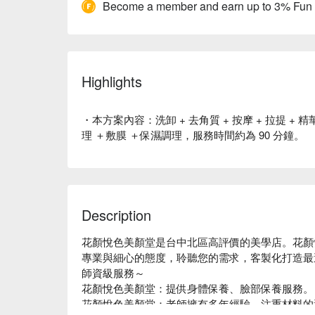
Become a member and earn up to 3% Fun
Highlights
・本方案內容：洗卸 + 去角質 + 按摩 + 拉提 + 精
理 ＋敷膜 ＋保濕調理，服務時間約為 90 分鐘。
Description
花顏悅色美顏堂是台中北區高評價的美學店。花顏
專業與細心的態度，聆聽您的需求，客製化打造最
師資級服務～

花顏悅色美顏堂：提供身體保養、臉部保養服務。

花顏悅色美顏堂：老師擁有多年經驗，注重材料的