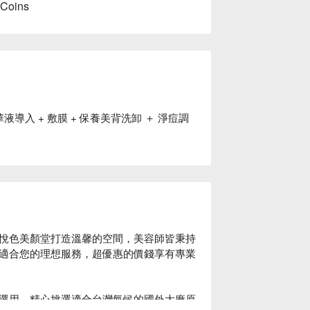
 Coins
華液導入 + 敷膜 + 保養美背洗卸 ＋ 淨痘調
悅色美顏堂打造溫馨的空間，美容師皆秉持
適合您的理想服務，超優惠的價錢享有專業
選用，精心挑選適合台灣氣候的國外大廠原