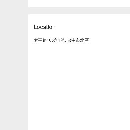
料，小心呵護你我的肌膚。

花顏悅色美顏堂預約、花顏悅色美顏堂價格立刻查看
Location
太平路165之1號, 台中市北區