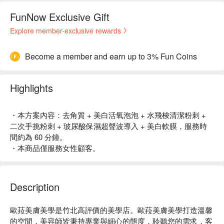
FunNow Exclusive Gift
Explore member-exclusive rewards
Become a member and earn up to 3% Fun Coins
Highlights
・本方案內容：去角質 + 美白活氧泡泡 + 水飛梭清潔粉刺 +
二次手挑粉刺 + 玻尿酸保濕超聲波導入 + 美白軟膜，服務時
間約為 60 分鐘。
・本商品僅服務女性顧客。
Description
歐菈美膚美學是竹北高評價的美學店。歐菈美膚美學打造溫馨
的空間，美容師皆秉持專業與細心的態度，聆聽您的需求，客