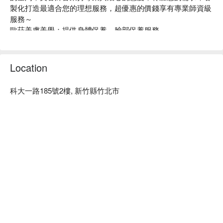
製化打造最適合您的理想服務，超優惠的價錢享有專業師資級
服務～

歐菈美膚美學：提供身體保養、臉部保養服務。

歐菈美膚美學：專業老師從事美業多年，十分注重材料的選
用，精心挑選適合台灣氣候的國外大廠原料，小心呵護你我的
肌膚。

Location
歐菈美膚美學預約、歐菈美膚美學價格立刻查看 ⬇︎
科大一路185號2樓, 新竹縣竹北市