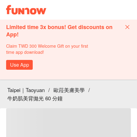
Limited time 3x bonus! Get discounts on
App!
Claim TWD 300 Welcome Gift on your first
time app download!
Use App
Taipei｜Taoyuan
/
歐菈美膚美學
/
牛奶肌美背拋光 60 分鐘