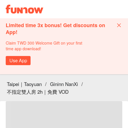
Limited time 3x bonus! Get discounts on
App!
Claim TWD 300 Welcome Gift on your first
time app download!
Use App
Taipei｜Taoyuan
/
Gininn NanXi
/
不指定雙人房 2h｜免費 VOD