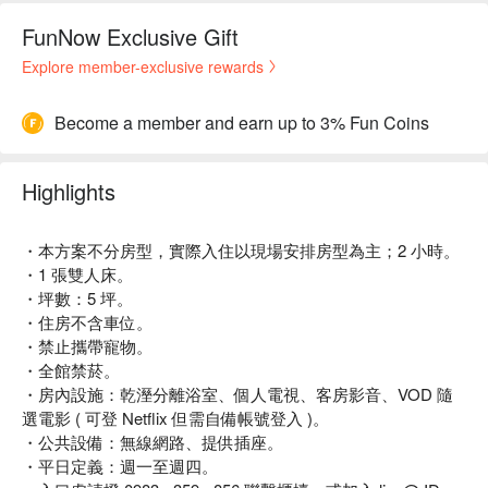
FunNow Exclusive Gift
Explore member-exclusive rewards
Become a member and earn up to 3% Fun Coins
Highlights
・本方案不分房型，實際入住以現場安排房型為主；2 小時。
・1 張雙人床。
・坪數：5 坪。
・住房不含車位。
・禁止攜帶寵物。
・全館禁菸。
・房內設施：乾溼分離浴室、個人電視、客房影音、VOD 隨
選電影 ( 可登 Netflix 但需自備帳號登入 )。
・公共設備：無線網路、提供插座。
・平日定義：週一至週四。