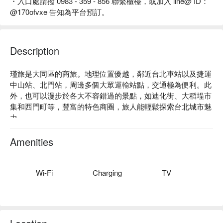
・入口處請撥 0983 - 359 - 856 聯繫櫃檯，或加入 line@ ID：
@170ofvxe 告知為平台預訂。
Description
瑾旅是大同區的商旅。地理位置優越，鄰近台北車站以及捷運
中山站、北門站，周邊多個大眾運輸站點，交通極為便利。此
外，也可以漫步於各大不容錯過的景點，如迪化街、大稻埕市
集和西門町等，豐富的特色商圈，旅人能輕鬆探索台北城市魅
力。

瑾旅評價：Google 4.9 星

瑾旅推薦：提供高品質休憩體驗，房型皆經過精心布置，設計
Amenities
舒適乾淨，在繁忙的生活中享受全方位的放鬆。大稻埕碼頭美
麗夜景與西門町的摩登氛圍，不論您是休閒度假，還是商務出
差，都將留下難忘美好回憶。

Wi-Fi
Charging
TV
瑾旅優惠、瑾旅住宿方案、瑾旅休息方案立刻查看⬇︎