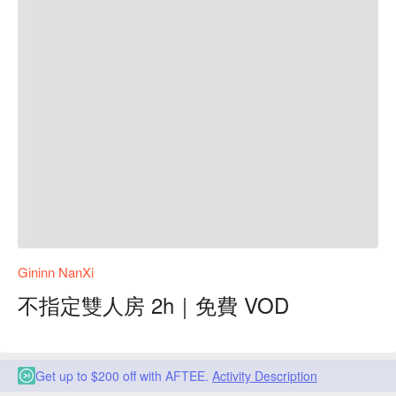
Gininn NanXi
不指定雙人房 2h｜免費 VOD
Get up to $200 off with AFTEE.
Activity Description