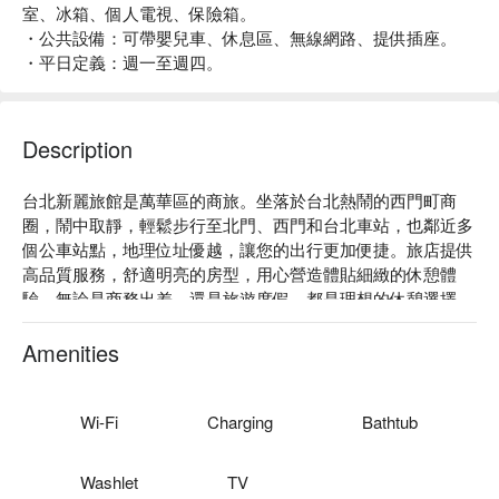
室、冰箱、個人電視、保險箱。
・公共設備：可帶嬰兒車、休息區、無線網路、提供插座。
・平日定義：週一至週四。
Description
台北新麗旅館是萬華區的商旅。坐落於台北熱鬧的西門町商
圈，鬧中取靜，輕鬆步行至北門、西門和台北車站，也鄰近多
個公車站點，地理位址優越，讓您的出行更加便捷。旅店提供
高品質服務，舒適明亮的房型，用心營造體貼細緻的休憩體
驗，無論是商務出差，還是旅遊度假，都是理想的休憩選擇。

台北新麗旅館評價：網友好評推薦

台北新麗旅館推薦：周邊景點豐富多樣，您可以在西門町商圈
Amenities
的徒步區享受購物樂趣，探索充滿歷史氣息的艋舺老街與剝皮
寮，漫步於充滿文創氛圍的迪化街，或漫步至大稻埕碼頭欣賞
夕陽夜景，感受市集商圈的熱鬧氛圍。旅人盡享城市獨特魅
Wi-Fi
Charging
Bathtub
力，於舒適放鬆的環境創造美好回憶。

台北新麗旅館優惠、台北新麗旅館住宿方案、台北新麗旅館休
Washlet
TV
息方案立刻查看⬇︎