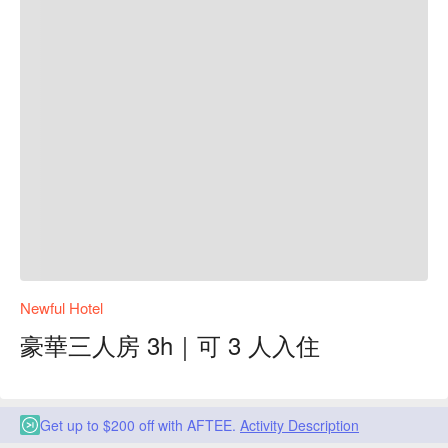
Newful Hotel
豪華三人房 3h｜可 3 人入住
Get up to $200 off with AFTEE.
Activity Description