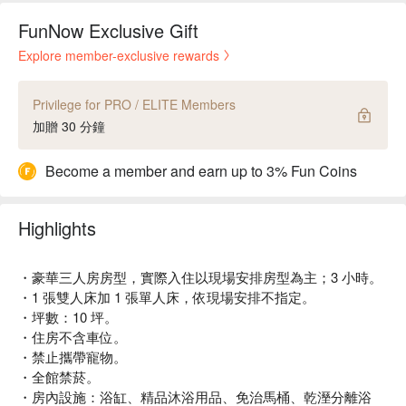
FunNow Exclusive Gift
Explore member-exclusive rewards
Privilege for PRO / ELITE Members
加贈 30 分鐘
Become a member and earn up to 3% Fun Coins
Highlights
・豪華三人房房型，實際入住以現場安排房型為主；3 小時。
・1 張雙人床加 1 張單人床，依現場安排不指定。
・坪數：10 坪。
・住房不含車位。
・禁止攜帶寵物。
・全館禁菸。
・房內設施：浴缸、精品沐浴用品、免治馬桶、乾溼分離浴