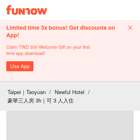
Limited time 3x bonus! Get discounts on
App!
Claim TWD 300 Welcome Gift on your first
time app download!
Use App
Taipei｜Taoyuan
/
Newful Hotel
/
豪華三人房 3h｜可 3 人入住