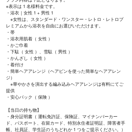
※表示は 1 名様料金です。
・浴衣｜女性 1 + 男性 1
※女性は、スタンダード・ワンスター・レトロ・レトロプ
レミアムから浴衣を自由にお選びいただけます。
・帯
・浴衣用肌着（ 女性 ）
・かご巾着
・下駄（ 女性 ）、雪駄（ 男性 ）
・かんざし（ 女性 ）
・着付け
・簡単ヘアアレンジ（ヘアピンを使った簡単なヘアアレン
ジ）
※華やかさを演出する編み込みヘアアレンジは有料にてご
提供
・安心パック（ 保険 ）
【当日の持ち物】
・身分証明書（ 運転免許証、保険証、マイナンバーカー
ド、パスポート、在留カード、特別永住者証明証、障害者手
帳、社員証、学生証のうちどれか 1 つをご提示ください。）