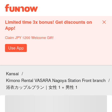
Limited time 3x bonus! Get discounts on
App!
Claim JPY 1200 Welcome Gift!
Use App
Kansai
/
Kimono Rental VASARA Nagoya Station Front branch
/
浴衣カップルプラン｜女性 1 + 男性 1