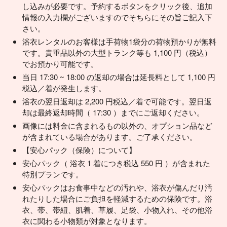
し込みが必要です。予約するボタンをクリック後、追加
情報の入力欄がございますのでそちらにその旨ご記入下
さい。
浴衣レンタルのお客様は手荷物1袋分の荷物預かりが無料
です。貴重品以外の大型トランク等も 1,100 円（税込）
でお預かり可能です。
当日 17:30 ~ 18:00 の返却の場合は延長料として 1,100 円
税込／着が発生します。
浴衣の翌日返却は 2,200 円税込／着で可能です。翌日返
却は最終返却時間（ 17:30 ）までにご返却ください。
画像には料金に含まれるもの以外の、オプション品など
が含まれている場合があります。ご了承ください。
【安心パック（保険）について】
安心パック（ 浴衣 1 着につき税込 550 円 ）が含まれた
特別プランです。
安心パックはお食事中などの汚れや、浴衣が傷んだり汚
れたりした場合にご負担を軽減するための保険です。浴
衣、帯、帯紐、肌着、草履、足袋、小物入れ、その他浴
衣に関わる小物類が対象となります。