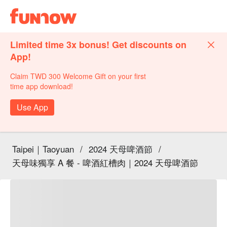
Limited time 3x bonus! Get discounts on
App!
Claim TWD 300 Welcome Gift on your first
time app download!
Use App
Taipei｜Taoyuan
/
2024 天母啤酒節
/
天母味獨享 A 餐 - 啤酒紅槽肉｜2024 天母啤酒節