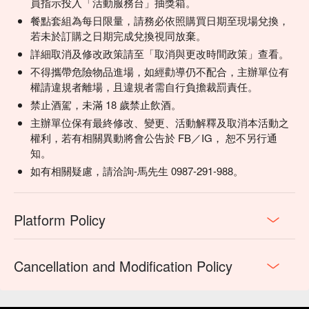
員指示投入「活動服務台」抽獎箱。
餐點套組為每日限量，請務必依照購買日期至現場兌換，
若未於訂購之日期完成兌換視同放棄。
詳細取消及修改政策請至「取消與更改時間政策」查看。
不得攜帶危險物品進場，如經勸導仍不配合，主辦單位有
權請違規者離場，且違規者需自行負擔裁罰責任。
禁止酒駕，未滿 18 歲禁止飲酒。
主辦單位保有最終修改、變更、活動解釋及取消本活動之
權利，若有相關異動將會公告於 FB／IG， 恕不另行通
知。
如有相關疑慮，請洽詢-馬先生 0987-291-988。
Platform Policy
Cancellation and Modification Policy