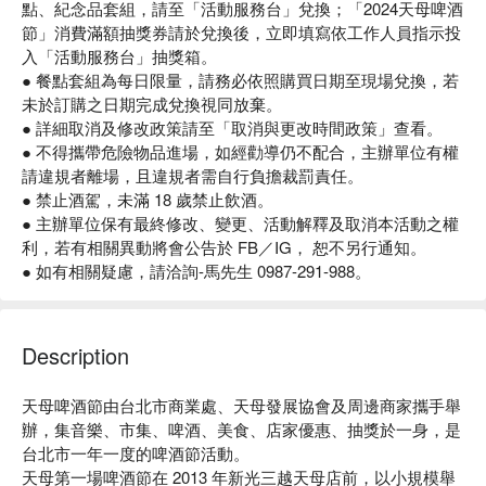
點、紀念品套組，請至「活動服務台」兌換；「2024天母啤酒
節」消費滿額抽獎券請於兌換後，立即填寫依工作人員指示投
入「活動服務台」抽獎箱。
● 餐點套組為每日限量，請務必依照購買日期至現場兌換，若
未於訂購之日期完成兌換視同放棄。
● 詳細取消及修改政策請至「取消與更改時間政策」查看。
● 不得攜帶危險物品進場，如經勸導仍不配合，主辦單位有權
請違規者離場，且違規者需自行負擔裁罰責任。
● 禁止酒駕，未滿 18 歲禁止飲酒。
● 主辦單位保有最終修改、變更、活動解釋及取消本活動之權
利，若有相關異動將會公告於 FB／IG， 恕不另行通知。
● 如有相關疑慮，請洽詢-馬先生 0987-291-988。
Description
天母啤酒節由台北市商業處、天母發展協會及周邊商家攜手舉
辦，集音樂、市集、啤酒、美食、店家優惠、抽獎於一身，是
台北市一年一度的啤酒節活動。

天母第一場啤酒節在 2013 年新光三越天母店前，以小規模舉