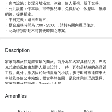
・房內設施：乾溼分離浴室、冰箱、個人電視、親子友善。
・公共設備：停車場、可帶嬰兒車、免費點心、休息區、無線
網路、提供插座。
・平日定義：週日至週五。
・櫃台服務時間為 7:00 - 23:00 ，請於時間內辦理住房。
・此為特別活動不可變更時間之專案。
Description
家家商務旅館是羅東鎮的商旅。前身為知名家具精品店，巴洛
克式建築風格由創辦人親自設計，一磚一瓦都是精緻的高品質
工程。此外，旅店位於熱情溫馨的小鎮，步行即可抵達羅東火
車站及多個公車站點，樸實寧靜氛圍，是您休憩的理想選擇。

家家商務旅館評價：Google 4.6 星

家家商務旅館推薦：提供設備齊全的舒適房型，公共空間配有
貼心茶點，寬敞環境帶給每位旅客賓至如歸的感受。鄰近羅東
Amenities
夜市、文化藝術中心、步道公園和梅花湖，輕鬆品味統美食，
享受自然風光。從這裡出發，前往礁溪溫泉、頭城蘭陽博物
館、冬山及蘇澳冷泉也十分方便，為您的旅程增添更多獨特回
Parking
Mini Bar
Wi-Fi