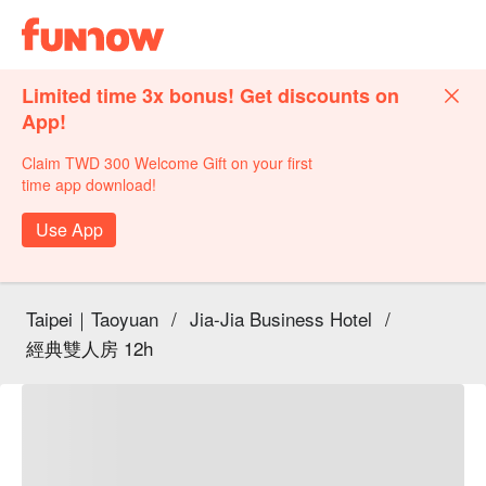
Limited time 3x bonus! Get discounts on
App!
Claim TWD 300 Welcome Gift on your first
time app download!
Use App
Taipei｜Taoyuan
/
Jia-Jia Business Hotel
/
經典雙人房 12h