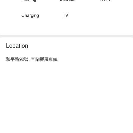
憶。

家家商務旅館優惠、家家商務旅館住宿方案、家家商務旅館休
Charging
TV
息方案立刻查看⬇︎
Location
和平路92號, 宜蘭縣羅東鎮