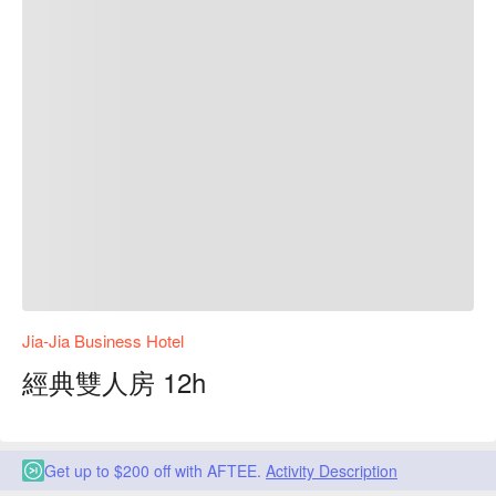
Jia-Jia Business Hotel
經典雙人房 12h
Get up to $200 off with AFTEE.
Activity Description