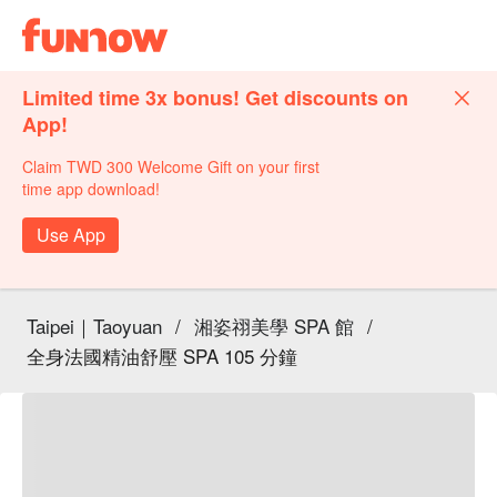
Limited time 3x bonus! Get discounts on
App!
Claim TWD 300 Welcome Gift on your first
time app download!
Use App
Taipei｜Taoyuan
/
湘姿祤美學 SPA 館
/
全身法國精油舒壓 SPA 105 分鐘