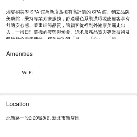
湘姿祤美學 SPA 館為新店區擁有高評價的 SPA 館。獨立品牌
美膚館，秉持專業芳療服務，舒適暖色系裝潢環境使顧客享有
舒適安心感。著重細節品質，讓顧客從裡到外健康美麗走出
去，一掃日理萬機的疲勞與煩憂。追求服務品質與專業技術及
健康身心美學理念，釋放顧客們「身」、「心」、「靈」。

湘姿祤美學 SPA 館：Google 4.9 星、平台 5 星好評

湘姿祤美學 SPA 館的服務範圍：臉部拉提緊緻、無痛粉刺清
Amenities
理、除老去角質、漢方經絡穴位按摩、全方位撥筋、精油舒
壓、美胸護理。

湘姿祤美學 SPA 館預約、價格立刻查看⬇︎
Wi-Fi
Location
北新路一段2-20號8樓, 新北市新店區