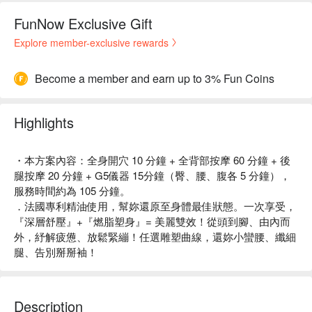
FunNow Exclusive Gift
Explore member-exclusive rewards
Become a member and earn up to 3% Fun Coins
Highlights
・本方案內容：全身開穴 10 分鐘 + 全背部按摩 60 分鐘 + 後
腿按摩 20 分鐘 + G5儀器 15分鐘（臀、腰、腹各 5 分鐘），
服務時間約為 105 分鐘。
．法國專利精油使用，幫妳還原至身體最佳狀態。一次享受，
『深層舒壓』+『燃脂塑身』= 美麗雙效！從頭到腳、由內而
外，紓解疲憊、放鬆緊繃！任選雕塑曲線，還妳小蠻腰、纖細
腿、告別掰掰袖！
Description