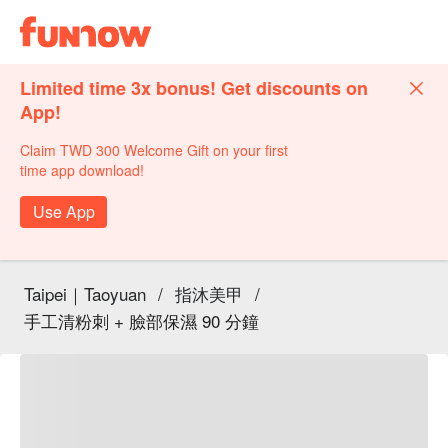
Limited time 3x bonus! Get discounts on
App!
Claim TWD 300 Welcome Gift on your first
time app download!
Use App
Taipei｜Taoyuan
/
指沐美甲
/
手工清粉刺 + 臉部保濕 90 分鐘