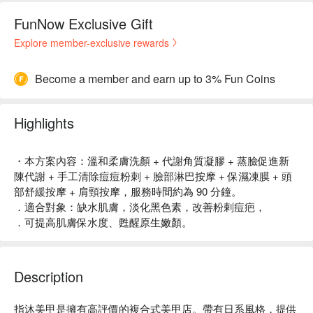
FunNow Exclusive Gift
Explore member-exclusive rewards
Become a member and earn up to 3% Fun Coins
Highlights
・本方案內容：溫和柔膚洗顏 + 代謝角質凝膠 + 蒸臉促進新
陳代謝 + 手工清除痘痘粉刺 + 臉部淋巴按摩 + 保濕凍膜 + 頭
部舒緩按摩 + 肩頸按摩，服務時間約為 90 分鐘。
．適合對象：缺水肌膚，淡化黑色素，改善粉剌痘疤，
．可提高肌膚保水度、甦醒原生嫩顏。
Description
指沐美甲是擁有高評價的複合式美甲店。帶有日系風格，提供