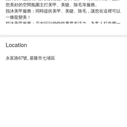
您美好的空間氛圍主打美甲、美睫、除毛等服務。

指沐美甲服務：同時提供美甲、美睫、除毛，讓您在這裡可以
一條龍變美！ 

指沐美甲推薦：店內設計師個個專業有活力，為客人打造獨一
無二的造型。此外，這裡十分注重材料的選用，精心挑選國外
大廠原料。

質感裝潢：帶有日系風格，又兼具年輕活力，整體舒適而雅
Location
致，提供您美好的空間氛圍。

指沐美甲預約、指沐美甲價格立刻查看⬇︎
永富路67號, 基隆市七堵區