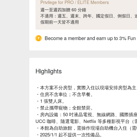
Privilege for PRO / ELITE Members
週一至週四加贈 60 分鐘
不適用：週五、週末、跨年、國定假日、例假日、
假期前一天皆不適用
Become a member and earn up to 3% Fun
Highlights
・本方案不分房型，實際入住以現場安排房型為主；
・住房不含車位；不含早餐。
・1 張雙人床。
・禁止攜帶寵物；全館禁菸。
・房內設備：50 吋液晶電視、無線網路、國際插
UCC 咖啡、隨選電影、Netflix 等多種影視平
・本館為自助旅館，需操作現場自助機台入住（需輸入
・2025/1/1 起不提供一次性備品。