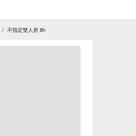
/
不指定雙人房 8h