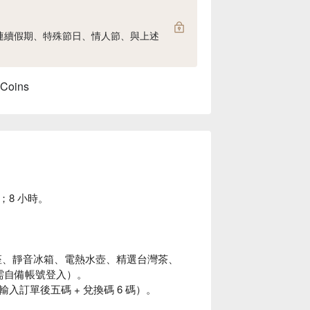
連續假期、特殊節日、情人節、與上述
 Coins
8 小時。
座、靜音冰箱、電熱水壺、精選台灣茶、
台（需自備帳號登入）。
訂單後五碼 + 兌換碼 6 碼）。