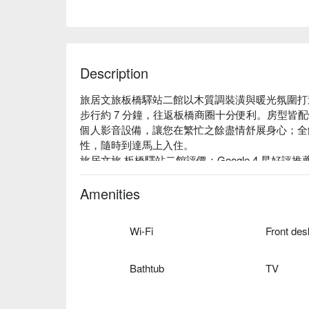
Description
旅居文旅板橋驛站二館以木質調裝潢與暖光氛圍打
步行約 7 分鐘，往返板橋商圈十分便利。房型皆配備浴缸
個人影音設備，讓您在繁忙之餘盡情舒展身心；全館
性，隨時到達馬上入住。 

旅居文旅 板橋驛站二館評價：Google 4 星好評推薦
旅居文旅 板橋驛站二館推薦：位置近捷運亞東醫院站
旅居文旅 板橋驛站二館優惠、旅居文旅 板橋驛站
Amenities
方案立刻查看⬇︎
Wi-Fi
Bathtub
TV