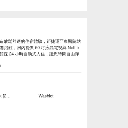
造放鬆舒適的住宿體驗，距捷運亞東醫院站
，房內提供 50 吋液晶電視與 Netflix 
採 24 小時自助式入住，讓您時間自由彈
。

，步行約 7 分鐘可抵達。

二館住宿方案、旅居文旅 板橋驛站二館休息
Front desk [24-hour]
Washlet