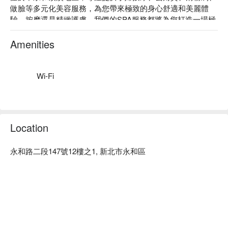
做臉等多元化美容服務，為您帶來極致的身心舒適和美麗體
驗。按摩還是精緻護膚，我們的SPA服務都將為您打造一場極
致的美容之旅。 米荳美容工作室以專業、細心的服務，致力
為客戶提供最優質的美容體驗。

Amenities
米荳美容工作室：Google 4.9 星、FunNow 5 星好評

米荳美容工作室主打為客戶創造一個放鬆身心的天地。我們期
望在您的每一次光臨中，為您帶來身心愉悅的享受，使您在美
Wi-Fi
容的旅程中綻放自信美麗。選擇米荳美容工作室，讓我們一同
為您締造美好的美容時光。

米荳美容工作室預約、價格立刻查看⬇︎
Location
永和路二段147號12樓之1, 新北市永和區