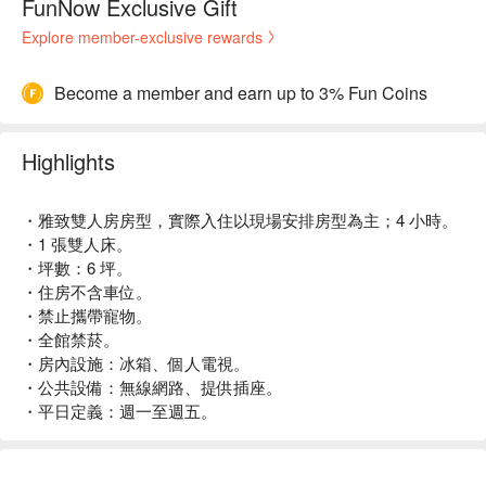
FunNow Exclusive Gift
Explore member-exclusive rewards
Become a member and earn up to 3% Fun Coins
Highlights
・雅致雙人房房型，實際入住以現場安排房型為主；4 小時。
・1 張雙人床。
・坪數：6 坪。
・住房不含車位。
・禁止攜帶寵物。
・全館禁菸。
・房內設施：冰箱、個人電視。
・公共設備：無線網路、提供插座。
・平日定義：週一至週五。