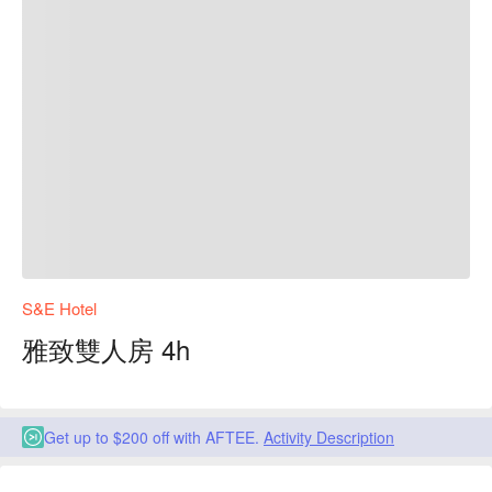
S&E Hotel
雅致雙人房 4h
Get up to $200 off with AFTEE.
Activity Description