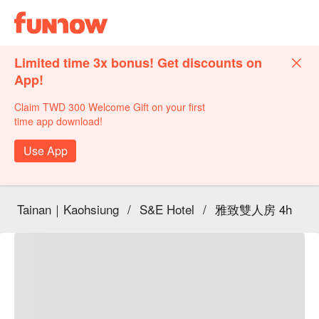
Limited time 3x bonus! Get discounts on
App!
Claim TWD 300 Welcome Gift on your first
time app download!
Use App
Tainan｜Kaohsiung
/
S&E Hotel
/
雅致雙人房 4h