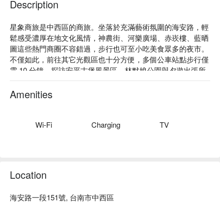
Description
星象商旅是中西區的商旅。坐落於充滿藝術氛圍的海安路，輕
鬆感受濃厚在地文化風情，神農街、河樂廣場、赤崁樓、藍晒
圖這些熱門商圈不容錯過，步行也可至小吃美食眾多的夜市。
不僅如此，前往其它光觀區也十分方便，多個公車站點步行僅
需 10 分鐘，探訪安平古堡風景區、林默娘公園與夕遊出張所
等地，旅客們皆能搭乘大眾運輸暢遊台南。

星象商旅評價：Google 4.3 星

Amenities
星象商旅推薦：致力以親切服務帶給旅客最溫馨的休憩體驗，
潔淨舒適的房型，享受高雅的休憩時光。流暢俐落的設計搭配
大面落地窗，展現都會時尚氛圍。此外，也提供寬敞的公共區
Wi-Fi
Charging
TV
域，一應俱全的設施，滿足您的各種需求。

星象商旅優惠、星象商旅住宿方案、星象商旅休息方案立刻查
看⬇︎
Location
海安路一段151號, 台南市中西區