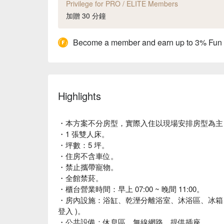
Privilege for PRO / ELITE Members
加贈 30 分鐘
Become a member and earn up to 3% Fun
Highlights
・本方案不分房型，實際入住以現場安排房型為主；
・1 張雙人床。
・坪數：5 坪。
・住房不含車位。
・禁止攜帶寵物。
・全館禁菸。
・櫃台營業時間：早上 07:00 ~ 晚間 11:00。
・房內設施：浴缸、乾溼分離浴室、沐浴區、冰箱、個人
登入 )。
・公共設備：休息區、無線網路、提供插座。