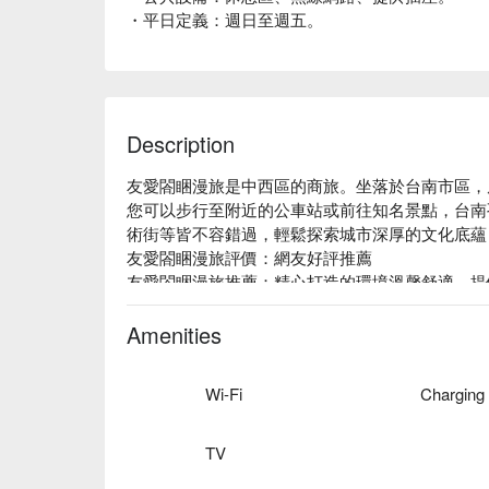
・平日定義：週日至週五。
Description
友愛閤睏漫旅是中西區的商旅。坐落於台南市區，
您可以步行至附近的公車站或前往知名景點，台南
術街等皆不容錯過，輕鬆探索城市深厚的文化底蘊
友愛閤睏漫旅評價：網友好評推薦

友愛閤睏漫旅推薦：精心打造的環境溫馨舒適，提
善設備。旅人能盡情放鬆身心，感受如同家一般的
友愛閤睏漫旅優惠、友愛閤睏漫旅住宿方案、友愛
Amenities
Wi-Fi
Charging
TV