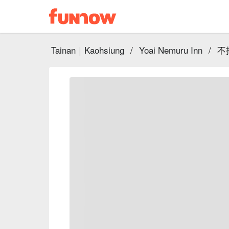
Tainan｜Kaohsiung
/
Yoai Nemuru Inn
/
不