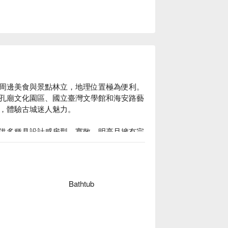
周邊美食與景點林立，地理位置極為便利。
孔廟文化園區、國立臺灣文學館和海安路藝
，體驗古城迷人魅力。

供多種具設計感房型，寬敞、明亮且擁有完
溫暖休憩。

閤睏漫旅休息方案立刻查看⬇︎
Bathtub