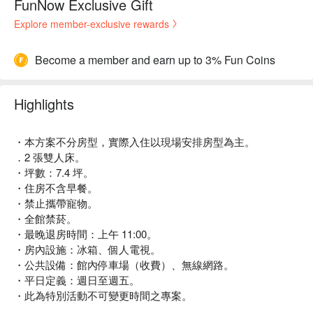
FunNow Exclusive Gift
Explore member-exclusive rewards
Become a member and earn up to 3% Fun Coins
Highlights
・本方案不分房型，實際入住以現場安排房型為主。
．2 張雙人床。
・坪數：7.4 坪。
・住房不含早餐。
・禁止攜帶寵物。
・全館禁菸。
・最晚退房時間：上午 11:00。
・房內設施：冰箱、個人電視。
・公共設備：館內停車場（收費）、無線網路。
・平日定義：週日至週五。
・此為特別活動不可變更時間之專案。