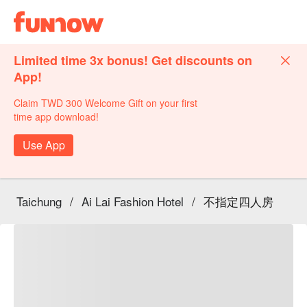
Limited time 3x bonus! Get discounts on
App!
Claim TWD 300 Welcome Gift on your first
time app download!
Use App
Taichung
/
Ai Lai Fashion Hotel
/
不指定四人房