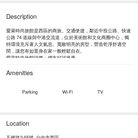
Description
愛萊時尚旅館是西區的商旅。交通便捷，鄰近中投公路、快速
公路 74 道線與中港交流道，位於美術館和文化商圈中心，獨
特環境充斥著人文氣息。寬敞明亮的房型，營造乾淨舒適空
間，讓您有如置身在家一般輕鬆自在。

愛萊時尚旅館評價：網友好評推薦

愛萊時尚旅館推薦：各式雅致房型配有舒適寢具及便利設施，
提供貼心服務，確保您能感受到賓至如歸的體驗。旅店步行數
Amenities
分鐘即可抵達公車站，周邊更有動漫彩繪巷、文學公園、審計
新村等多個熱門景點，輕鬆暢遊台中，探索藝術之美。

愛萊時尚旅館優惠、愛萊時尚旅館住宿方案、愛萊時尚旅館休
Parking
Wi-Fi
TV
息方案立刻查看⬇︎
Location
五權路2-55號, 台中市西區