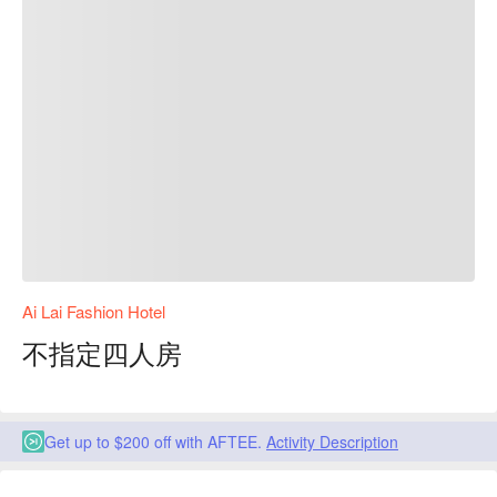
Ai Lai Fashion Hotel
不指定四人房
Get up to $200 off with AFTEE.
Activity Description