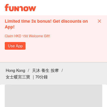
Limited time 3x bonus! Get discounts on
App!
Claim HKD 150 Welcome Gift!
Use App
Hong Kong
/
天沐·養生 按摩
/
女士暖宮三寶 ｜70分鐘