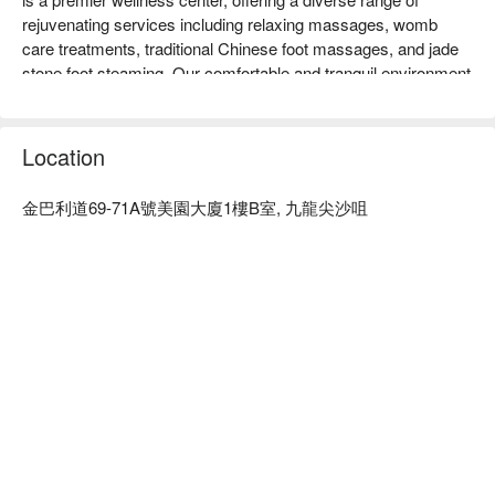
rejuvenating services including relaxing massages, womb 
care treatments, traditional Chinese foot massages, and jade 
stone foot steaming. Our comfortable and tranquil environment 
is a top choice for women in Hong Kong seeking detoxification 
and full-body stress relief.

Location
Discover the He-mu Spa Advantage:

Prime Location: We're conveniently located in Tsim Sha Tsui, 
金巴利道69-71A號美園大廈1樓B室, 九龍尖沙咀
just a 4 to 5-minute walk from The ONE.

Specialized Female Wellness: Our unique treatments, 
including traditional foot massages, dampness-reducing mud 
moxibustion, and the exclusive ""Ladies' Womb Care Trilogy,"" 
are specifically tailored for women seeking body shaping, 
detoxification, and fatigue relief.

Tsim Sha Tsui Massage - Book Your He-mu Spa Now!