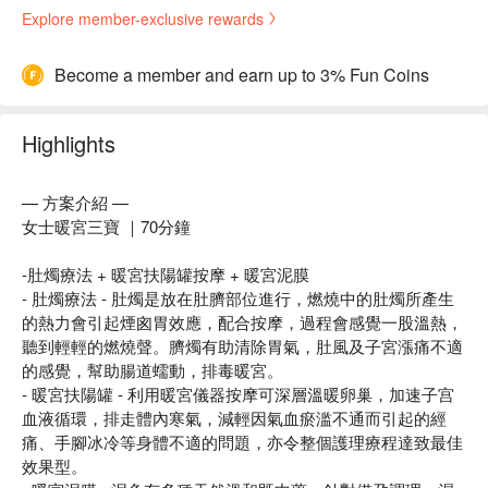
Explore member-exclusive rewards
Become a member and earn up to 3% Fun Coins
Highlights
— 方案介紹 —
女士暖宮三寶 ｜70分鐘
-肚燭療法 + 暖宮扶陽罐按摩 + 暖宮泥膜
- 肚燭療法 - 肚燭是放在肚臍部位進行，燃燒中的肚燭所產生
的熱力會引起煙囪胃效應，配合按摩，過程會感覺一股溫熱，
聽到輕輕的燃燒聲。臍燭有助清除胃氣，肚風及子宮漲痛不適
的感覺，幫助腸道蠕動，排毒暖宮。
- 暖宮扶陽罐 - 利用暖宮儀器按摩可深層溫暖卵巢，加速子宫
血液循環，排走體內寒氣，減輕因氣血瘀滥不通而引起的經
痛、手腳冰冷等身體不適的問題，亦令整個護理療程達致最佳
效果型。