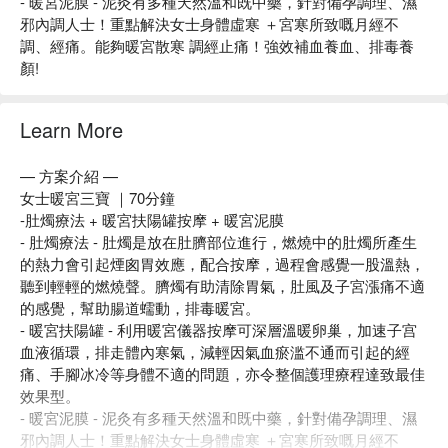
- 暖宮泥膜 - 泥灸有多種天然溫和既中藥，針對備孕調理、濕
邪內調人士！重點解決女士身體虛寒 ＋宮寒所致嘅月經不
調、經痛。能夠暖宮散寒 調經止痛！強效補血養血、排毒養
顏!
Learn More
— 方案介紹 —
女士暖宮三寶 ｜70分鐘
-肚燭療法 + 暖宮扶陽罐按摩 + 暖宮泥膜
- 肚燭療法 - 肚燭是放在肚臍部位進行，燃燒中的肚燭所產生
的熱力會引起煙囪胃效應，配合按摩，過程會感覺一股溫熱，
聽到輕輕的燃燒聲。臍燭有助清除胃氣，肚風及子宮漲痛不適
的感覺，幫助腸道蠕動，排毒暖宮。
- 暖宮扶陽罐 - 利用暖宮儀器按摩可深層溫暖卵巢，加速子宫
血液循環，排走體內寒氣，減輕因氣血瘀滥不通而引起的經
痛、手腳冰冷等身體不適的問題，亦令整個護理療程達致最佳
效果型。
- 暖宮泥膜 - 泥灸有多種天然溫和既中藥，針對備孕調理、濕
邪內調人士！重點解決女士身體虛寒 ＋宮寒所致嘅月經不