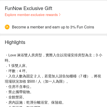
FunNow Exclusive Gift
Explore member-exclusive rewards
Become a member and earn up to 3% Fun Coins
Highlights
・Love 淋浴雙人房房型，實際入住以現場安排房型為主；3 小
時。
．1 張雙人床。
・坪數：4 坪。
・入住人數為固定 2 人，若需加人請告知櫃檯（7 樓），將視
現場狀況加收 $500 / 人（加一人為限）。
・住房不含車位。
・禁止攜帶寵物。
・全館禁菸。
・房內設施：乾溼分離浴室、保險箱。