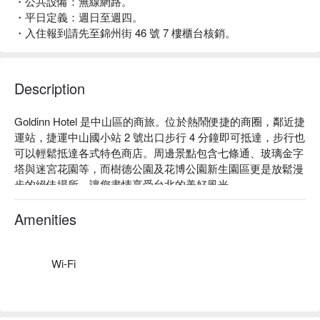
・公共設備：無線網路。
・平日定義：週日至週四。
・入住報到請先至錦州街 46 號 7 樓櫃台核銷。
Description
Goldinn Hotel 是中山區的商旅。位於熱鬧便捷的商圈，鄰近捷
運站，捷運中山國小站 2 號出口步行 4 分鐘即可抵達，步行也
可以輕鬆抵達各式特色商店。周邊景點包含七條通、玻璃金字
塔與迷宮花園等，而樹德公園及花博公園新生園區更是放鬆漫
步的絕佳場所，讓您盡情享受台北的美好風光。

Goldinn Hotel 評價：網友好評推薦

Goldinn Hotel 推薦：整體設計融合現代輕工業風格，空間寬
Amenities
敞，提供貼心設備。期待以穩健、創新的服務迎接每位客人，
致力帶給您最為便捷舒適的休憩體驗。

Goldinn Hotel 優惠、Goldinn Hotel 住宿方案、Goldinn Hotel 
Wi-Fi
休息方案立刻查看⬇︎

臺北市旅館 599 之 1 號