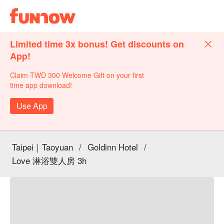
Limited time 3x bonus! Get discounts on
App!
Claim TWD 300 Welcome Gift on your first
time app download!
Use App
Taipei｜Taoyuan
/
Goldinn Hotel
/
Love 淋浴雙人房 3h