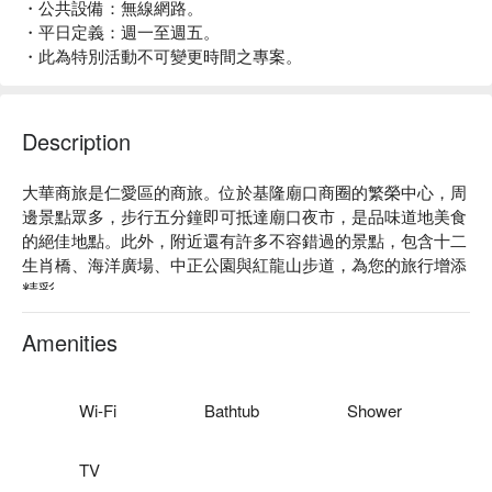
・公共設備：無線網路。
・平日定義：週一至週五。
・此為特別活動不可變更時間之專案。
Description
大華商旅是仁愛區的商旅。位於基隆廟口商圈的繁榮中心，周
邊景點眾多，步行五分鐘即可抵達廟口夜市，是品味道地美食
的絕佳地點。此外，附近還有許多不容錯過的景點，包含十二
生肖橋、海洋廣場、中正公園與紅龍山步道，為您的旅行增添
精彩。

大華商旅評價：網友好評推薦

大華商旅推薦：不僅擁有絕佳地理位置，更提供完善貼心的服
Amenities
務，各式寬敞明亮的房型使旅店成為探索基隆的最佳選擇。無
論品嘗美食、參訪文化古蹟，又或是感受自然風光，大華商旅
都將為您的基隆之旅帶來豐富而美好的體驗。

Wi-Fi
Bathtub
Shower
大華商旅優惠、大華商旅住宿方案、大華商旅休息方案立刻查
看⬇︎
TV