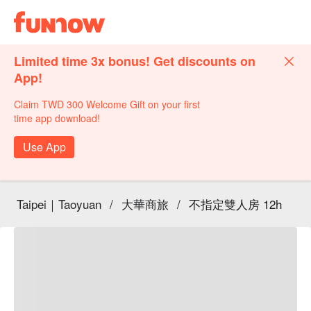
Limited time 3x bonus! Get discounts on
App!
Claim TWD 300 Welcome Gift on your first
time app download!
Use App
Taipei｜Taoyuan
/
大華商旅
/
不指定雙人房 12h