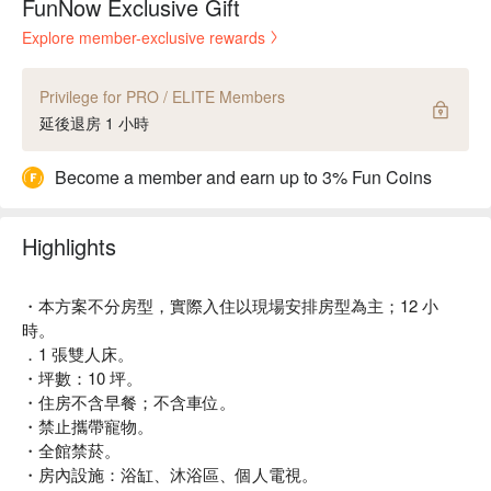
FunNow Exclusive Gift
Explore member-exclusive rewards
Privilege for PRO / ELITE Members
延後退房 1 小時
Become a member and earn up to 3% Fun Coins
Highlights
・本方案不分房型，實際入住以現場安排房型為主；12 小
時。
．1 張雙人床。
・坪數：10 坪。
・住房不含早餐；不含車位。
・禁止攜帶寵物。
・全館禁菸。
・房內設施：浴缸、沐浴區、個人電視。